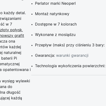
Perlator marki Neoperl
o każdy detal.
Montaż natynkowy
związaniami
ość w 7
Dostępne w 7 kolorach
złoty połysk,
Wykonane z mosiądzu
nowszy grafit
acza ona
Przepływ (maks) przy ciśnieniu 3 bary: 
ntów każdej
j naturalnej
Gwarancja:
warunki gwarancji
baterii Pi
tematycznej
Technologia wykończenia powierzchni
ała opatentowana i
a wysięg wylewki
wana do
alna długość
zującej każdą