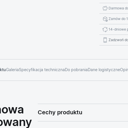
Darmowa do
Zamów do 1
14-dniowe 
Zadzwoń do
ktu
Galeria
Specyfikacja techniczna
Do pobrania
Dane logistyczne
Opin
nowa
Cechy produktu
kowany