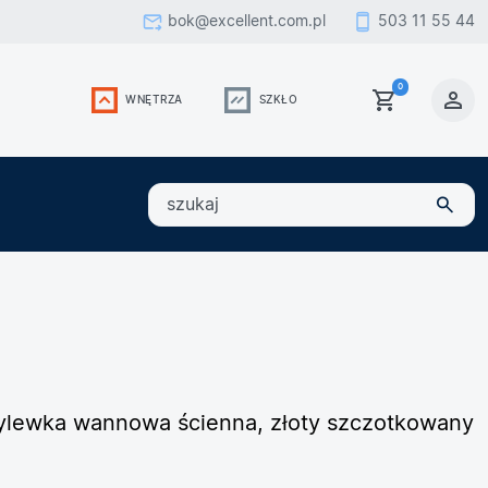
bok@excellent.com.pl
503 11 55 44
0
WNĘTRZA
SZKŁO
szukaj
wylewka wannowa ścienna, złoty szczotkowany