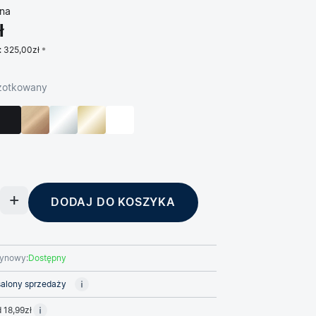
na
ł
:
325,00zł
czotkowany
DODAJ DO KOSZYKA
ynowy:
Dostępny
alony sprzedaży
 18,99zł