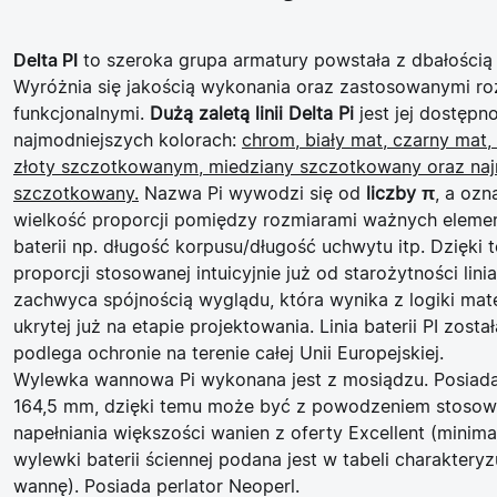
Delta PI
to szeroka grupa armatury powstała z dbałością 
Wyróżnia się jakością wykonania oraz zastosowanymi ro
funkcjonalnymi.
Dużą zaletą linii Delta Pi
jest jej dostępn
najmodniejszych kolorach:
chrom, biały mat, czarny mat, 
złoty szczotkowanym, miedziany szczotkowany oraz naj
szczotkowany.
Nazwa Pi wywodzi się od
liczby π
, a ozn
wielkość proporcji pomiędzy rozmiarami ważnych eleme
baterii np. długość korpusu/długość uchwytu itp. Dzięki te
proporcji stosowanej intuicyjnie już od starożytności linia 
zachwyca spójnością wyglądu, która wynika z logiki ma
ukrytej już na etapie projektowania. Linia baterii PI zost
podlega ochronie na terenie całej Unii Europejskiej.
Wylewka wannowa Pi wykonana jest z mosiądzu. Posiad
164,5 mm, dzięki temu może być z powodzeniem stoso
napełniania większości wanien z oferty Excellent (minim
wylewki baterii ściennej podana jest w tabeli charaktery
wannę). Posiada perlator Neoperl.