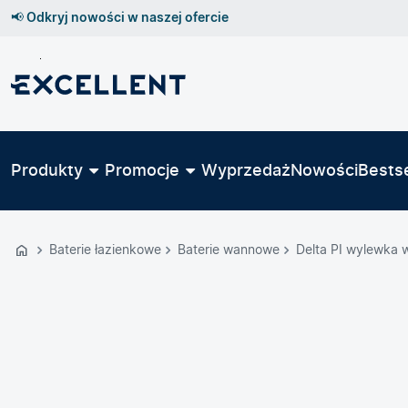
📢 Odkryj nowości w naszej ofercie
Przejdź
do
GŁÓWNEJ
ZAWARTOŚCI
Produkty
Promocje
Wyprzedaż
Nowości
Bestse
MENU
MENU
UŻYTKOWNIKA
Baterie łazienkowe
Baterie wannowe
Delta PI wylewka 
WYSZUKIWARKI