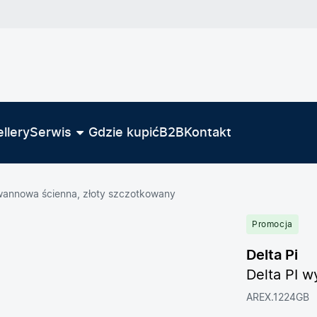
llery
Serwis
Gdzie kupić
B2B
Kontakt
wannowa ścienna, złoty szczotkowany
Promocja
Delta Pi
Delta PI 
AREX.1224GB