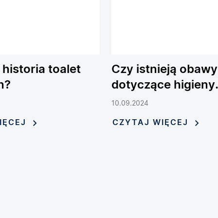
 historia toalet
Czy istnieją obawy
h?
dotyczące higieny
związane z toaleta
10.09.2024
myjącymi?
IĘCEJ
CZYTAJ WIĘCEJ