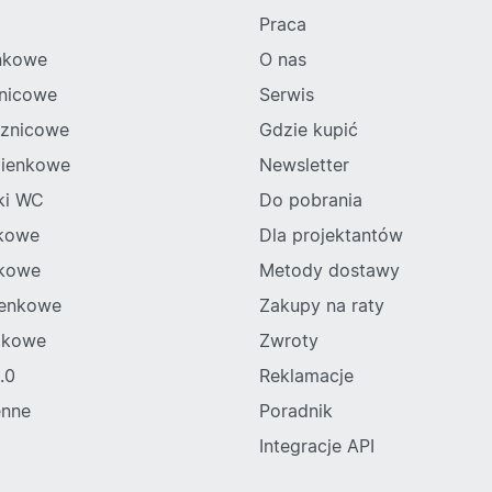
Praca
enkowe
O nas
znicowe
Serwis
sznicowe
Gdzie kupić
zienkowe
Newsletter
ski WC
Do pobrania
nkowe
Dla projektantów
nkowe
Metody dostawy
zienkowe
Zakupy na raty
lkowe
Zwroty
.0
Reklamacje
enne
Poradnik
Integracje API