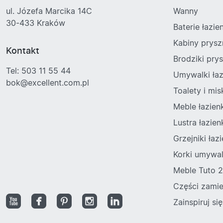
ul. Józefa Marcika 14C
Wanny
30-433 Kraków
Baterie łazi
Kabiny prys
Kontakt
Brodziki pry
Tel: 503 11 55 44
Umywalki ła
bok@excellent.com.pl
Toalety i mi
Meble łazie
Lustra łazie
Grzejniki ła
Korki umywa
Meble Tuto 2
Części zami
Zainspiruj się