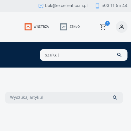
bok@excellent.com.pl
503 11 55 44
0
WNĘTRZA
SZKŁO
szukaj
Wyszukiwarka na
blogu