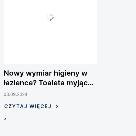
Nowy wymiar higieny w
łazience? Toaleta myjąca
Dakota 2.2
03.09.2024
CZYTAJ WIĘCEJ
<