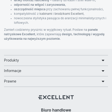
łatwy montaż naścienny
– idealny do kabin i stref walk-in,
odporność na wilgoć i zarysowania
,
oszczędność miejsca
przy zachowaniu pełnej funkcjonalności,
kompatybilność z
kabinami
i
brodzikami Excellent
,
nowoczesna stylistyka pasująca do aranżacji minimalistycznych i
loftowych.
Zamień codzienny prysznic w wyjątkowy rytuał. Postaw na
panele
natryskowe Excellent
, które zapewniają
design, technologię i wygodę
użytkowania na najwyższym poziomie
.
Produkty
Informacje
Prawne
Biuro handlowe