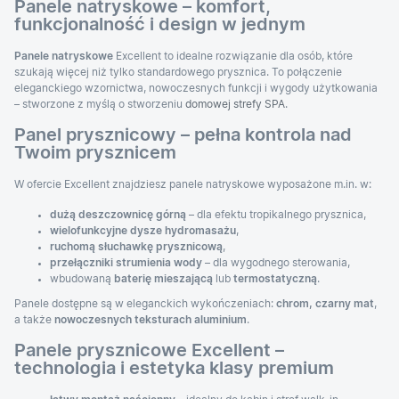
Panele natryskowe – komfort,
funkcjonalność i design w jednym
Panele natryskowe
Excellent to idealne rozwiązanie dla osób, które
szukają więcej niż tylko standardowego prysznica. To połączenie
eleganckiego wzornictwa, nowoczesnych funkcji i wygody użytkowania
– stworzone z myślą o stworzeniu
domowej strefy SPA
.
Panel prysznicowy – pełna kontrola nad
Twoim prysznicem
W ofercie Excellent znajdziesz panele natryskowe wyposażone m.in. w:
dużą deszczownicę górną
– dla efektu tropikalnego prysznica,
wielofunkcyjne dysze hydromasażu
,
ruchomą słuchawkę prysznicową
,
przełączniki strumienia wody
– dla wygodnego sterowania,
wbudowaną
baterię mieszającą
lub
termostatyczną
.
Panele dostępne są w eleganckich wykończeniach:
chrom, czarny mat
,
a także
nowoczesnych teksturach aluminium
.
Panele prysznicowe Excellent –
technologia i estetyka klasy premium