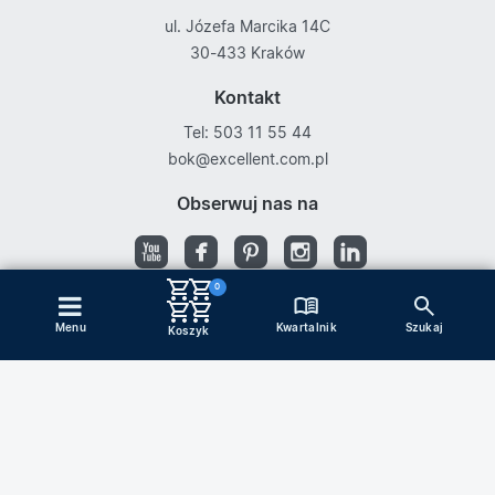
ul. Józefa Marcika 14C
30-433 Kraków
Kontakt
Tel: 503 11 55 44
bok@excellent.com.pl
Obserwuj nas na
0
Kwartalnik
Menu
Szukaj
Copyright © Excellent
Koszyk