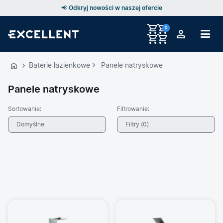
📢 Odkryj nowości w naszej ofercie
0
Przejdź
do
Baterie łazienkowe
Panele natryskowe
GŁÓWNEJ
ZAWARTOŚCI
Panele natryskowe
PRODUKTÓW
Sortowanie:
Filtrowanie:
MENU
Domyślne
Filtry (
0
)
MENU
Filtry produktów
UŻYTKOWNIKA
WYSZUKIWARKI