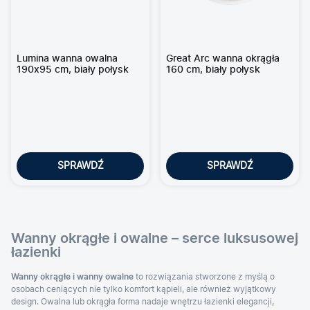
Lumina wanna owalna
Great Arc wanna okrągła
190x95 cm, biały połysk
160 cm, biały połysk
SPRAWDŹ
SPRAWDŹ
Wanny okrągłe i owalne – serce luksusowej
łazienki
Wanny okrągłe i wanny owalne
to rozwiązania stworzone z myślą o
osobach ceniących nie tylko komfort kąpieli, ale również wyjątkowy
design. Owalna lub okrągła forma nadaje wnętrzu łazienki elegancji,