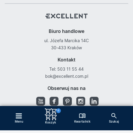
Biuro handlowe
ul. Józefa Marcika 14C
30-433 Kraków
Kontakt
Tel: 503 11 55 44
bok@excellent.com.pl
Obserwuj nas na
0
Kwartalnik
Menu
Szukaj
Copyright © Excellent
Koszyk