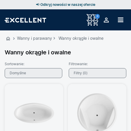
📢 Odkryj nowości w naszej ofercie
0
Przejdź
do
Wanny i parawany
Wanny okrągłe i owalne
GŁÓWNEJ
ZAWARTOŚCI
Wanny okrągłe i owalne
PRODUKTÓW
Sortowanie:
Filtrowanie:
MENU
Domyślne
Filtry (
0
)
MENU
UŻYTKOWNIKA
WYSZUKIWARKI