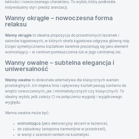
lekkości i nowoczesnego charakteru. To wybór, który podkreśla
indywidualny styl i prestiż aranżacji.
Wanny okrągłe – nowoczesna forma
relaksu
Wanny okrągłe
to idealna propozycja do przestronnych łazienek i
salonów kąpielowych, w których strefa kąpielowa odgrywa główną rolę.
Dzięki symetrycznemu kształtowi świetnie prezentują się jako element
wolnostojący – w centrum pomieszczenia lub w jego centralnej osi.
Wanny owalne – subtelna elegancja i
uniwersalność
Wanny owalne
to doskonała alternatywa dla klasycznych wanien
prostokątnych. Ich miękka linia i opływowy kształt pasują zarówno do
wnętrz nowoczesnych, jak i minimalistycznych czy klasycznych. To
idealny wybór, jeśli zależy Ci na połączeniu wygody i wyjątkowego
wyglądu.
Wanna owalna może być:
wolnostojąca
(jako dekoracyjny akcent w łazience),
do zabudowy (wtopiona harmonijnie w przestrzeń),
w wersji z szerokim rantem na kosmetyki.