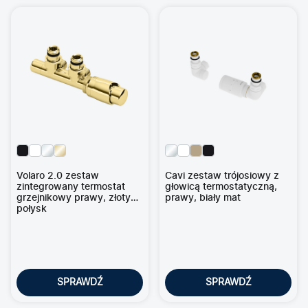
Volaro 2.0 zestaw
Cavi zestaw trójosiowy z
zintegrowany termostat
głowicą termostatyczną,
grzejnikowy prawy, złoty
prawy, biały mat
połysk
SPRAWDŹ
SPRAWDŹ