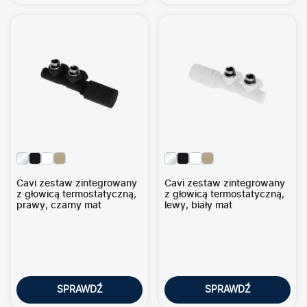
Cavi zestaw zintegrowany
Cavi zestaw zintegrowany
z głowicą termostatyczną,
z głowicą termostatyczną,
prawy, czarny mat
lewy, biały mat
SPRAWDŹ
SPRAWDŹ