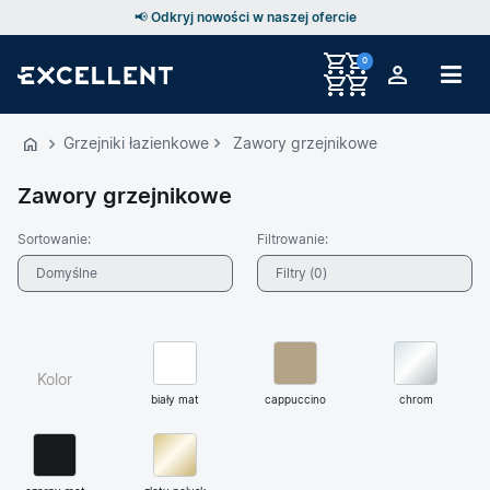
📢 Odkryj nowości w naszej ofercie
0
Przejdź
do
Grzejniki łazienkowe
Zawory grzejnikowe
GŁÓWNEJ
ZAWARTOŚCI
Zawory grzejnikowe
PRODUKTÓW
Sortowanie:
Filtrowanie:
MENU
Domyślne
Filtry (
0
)
MENU
Filtry produktów
UŻYTKOWNIKA
WYSZUKIWARKI
Kolor
biały mat
cappuccino
chrom