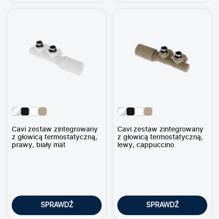
Cavi zestaw zintegrowany
Cavi zestaw zintegrowany
z głowicą termostatyczną,
z głowicą termostatyczną,
prawy, biały mat
lewy, cappuccino
SPRAWDŹ
SPRAWDŹ