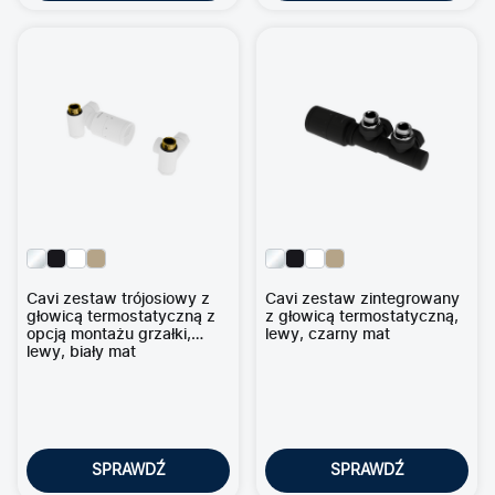
Cavi zestaw trójosiowy z
Cavi zestaw zintegrowany
głowicą termostatyczną z
z głowicą termostatyczną,
opcją montażu grzałki,
lewy, czarny mat
lewy, biały mat
SPRAWDŹ
SPRAWDŹ