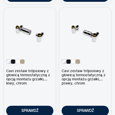
Cavi zestaw trójosiowy z
Cavi zestaw trójosiowy z
głowicą termostatyczną z
głowicą termostatyczną z
opcją montażu grzałki,
opcją montażu grzałki,
lewy, chrom
prawy, chrom
SPRAWDŹ
SPRAWDŹ