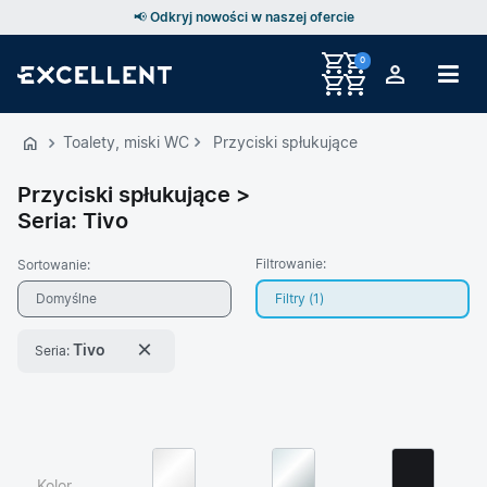
📢 Odkryj nowości w naszej ofercie
0
Przejdź
do
Toalety, miski WC
Przyciski spłukujące
GŁÓWNEJ
ZAWARTOŚCI
Przyciski spłukujące >
Seria: Tivo
PRODUKTÓW
MENU
Filtrowanie:
Sortowanie:
MENU
Domyślne
Filtry (
1
)
UŻYTKOWNIKA
×
Tivo
Seria:
WYSZUKIWARKI
Filtry produktów