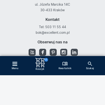
ul. Józefa Marcika 14C
30-433 Kraków
Kontakt
Tel: 503 11 55 44
bok@excellent.com.pl
Obserwuj nas na
0
Kwartalnik
Menu
Szukaj
Copyright © Excellent
Koszyk