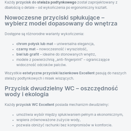
Każdy
przycisk do
stelaża podtynkowego
został zaprojektowany z
dbałością o detale – od wykończenia po ergonomiczny kształt.
Nowoczesne przyciski spłukujące –
wybierz model dopasowany do wnętrza
Dostępne są różnorodne warianty wykończenia:
chrom połysk lub mat
– uniwersalna elegancja,
czarny mat
– nowoczesność i wyrazistość,
biel lub grafit
– idealne do stonowanych wnętrz,
modele z powierzchnią „anti-fingerprint” – ograniczające
widoczność odcisków palców.
Wszystkie
estetyczne przyciski łazienkowe Excellent
pasują do naszych
stelaży podtynkowych i misek wiszących.
Przycisk dwudzielny WC – oszczędność
wody i ekologia
Każdy
przycisk WC Excellent
posiada mechanizm dwudzielny:
umożliwia wybór między spłukiwaniem pełnym a ekonomicznym,
wspiera zrównoważone zużycie wody,
pozwala obniżyć rachunki bez kompromisów w komforcie.