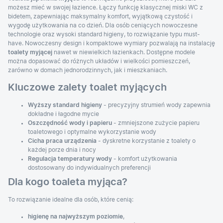
możesz mieć w swojej łazience. Łączy funkcję klasycznej miski WC z
bidetem, zapewniając maksymalny komfort, wyjątkową czystość i
wygodę użytkowania na co dzień. Dla osób ceniących nowoczesne
technologie oraz wysoki standard higieny, to rozwiązanie typu must-
have. Nowoczesny design i kompaktowe wymiary pozwalają na instalację
toalety myjącej
nawet w niewielkich łazienkach. Dostępne modele
można dopasować do różnych układów i wielkości pomieszczeń,
zarówno w domach jednorodzinnych, jak i mieszkaniach.
Kluczowe zalety toalet myjących
Wyższy standard higieny
- precyzyjny strumień wody zapewnia
dokładne i łagodne mycie
Oszczędność wody i papieru
- zmniejszone zużycie papieru
toaletowego i optymalne wykorzystanie wody
Cicha praca urządzenia
- dyskretne korzystanie z toalety o
każdej porze dnia i nocy
Regulacja temperatury wody
- komfort użytkowania
dostosowany do indywidualnych preferencji
Dla kogo toaleta myjąca?
To rozwiązanie idealne dla osób, które cenią:
higienę na najwyższym poziomie
,