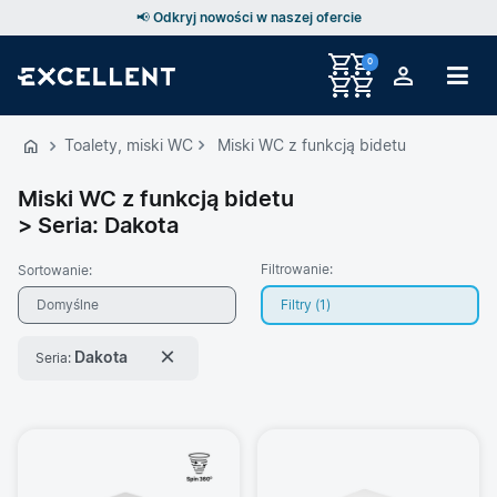
📢 Odkryj nowości w naszej ofercie
0
Przejdź
do
Toalety, miski WC
Miski WC z funkcją bidetu
GŁÓWNEJ
ZAWARTOŚCI
Miski WC z funkcją bidetu
> Seria: Dakota
PRODUKTÓW
MENU
Filtrowanie:
Sortowanie:
MENU
Domyślne
Filtry (
1
)
UŻYTKOWNIKA
×
Dakota
Seria:
WYSZUKIWARKI