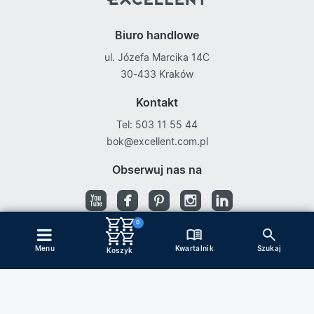
Biuro handlowe
ul. Józefa Marcika 14C
30-433 Kraków
Kontakt
Tel: 503 11 55 44
bok@excellent.com.pl
Obserwuj nas na
0
Kwartalnik
Menu
Szukaj
Copyright © Excellent
Koszyk