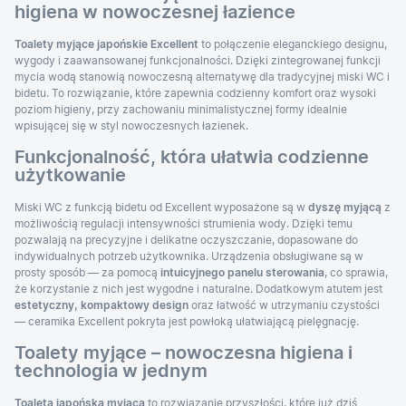
higiena w nowoczesnej łazience
Toalety myjące japońskie Excellent
to połączenie eleganckiego designu,
wygody i zaawansowanej funkcjonalności. Dzięki zintegrowanej funkcji
mycia wodą stanowią nowoczesną alternatywę dla tradycyjnej miski WC i
bidetu. To rozwiązanie, które zapewnia codzienny komfort oraz wysoki
poziom higieny, przy zachowaniu minimalistycznej formy idealnie
wpisującej się w styl nowoczesnych łazienek.
Funkcjonalność, która ułatwia codzienne
użytkowanie
Miski WC z funkcją bidetu od Excellent wyposażone są w
dyszę myjącą
z
możliwością regulacji intensywności strumienia wody. Dzięki temu
pozwalają na precyzyjne i delikatne oczyszczanie, dopasowane do
indywidualnych potrzeb użytkownika. Urządzenia obsługiwane są w
prosty sposób — za pomocą
intuicyjnego panelu sterowania
, co sprawia,
że korzystanie z nich jest wygodne i naturalne. Dodatkowym atutem jest
estetyczny, kompaktowy design
oraz łatwość w utrzymaniu czystości
— ceramika Excellent pokryta jest powłoką ułatwiającą pielęgnację.
Toalety myjące – nowoczesna higiena i
technologia w jednym
Toaleta japońska myjąca
to rozwiązanie przyszłości, które już dziś