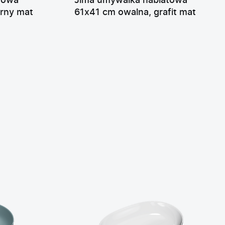
towa
Jima umywalka nablatowa
arny mat
61x41 cm owalna, grafit mat