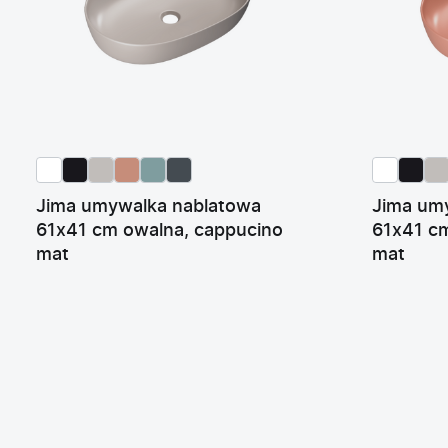
Jima umywalka nablatowa
Jima um
61x41 cm owalna, cappucino
61x41 cm
mat
mat