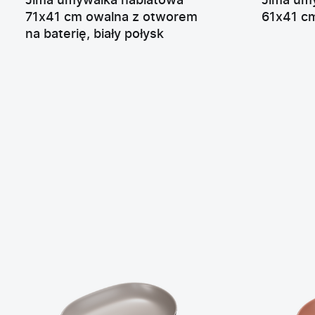
Jima umywalka nablatowa
Jima um
71x41 cm owalna z otworem
61x41 cm
na baterię, biały połysk