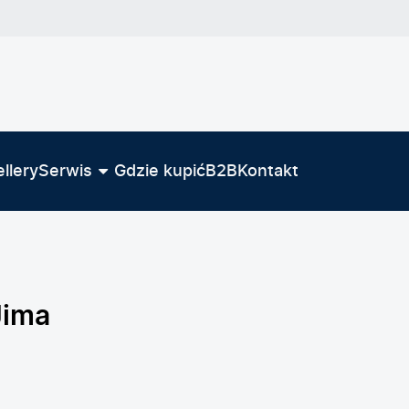
llery
Serwis
Gdzie kupić
B2B
Kontakt
Jima