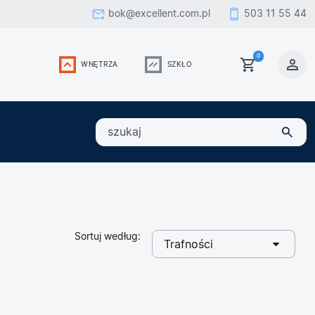
bok@excellent.com.pl
503 11 55 44
0
WNĘTRZA
SZKŁO
szukaj
Sortuj według:
wybrano
Trafności