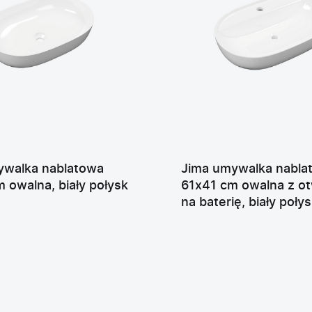
ywalka nablatowa
Jima umywalka nabla
 owalna, biały połysk
61x41 cm owalna z o
na baterię, biały poły