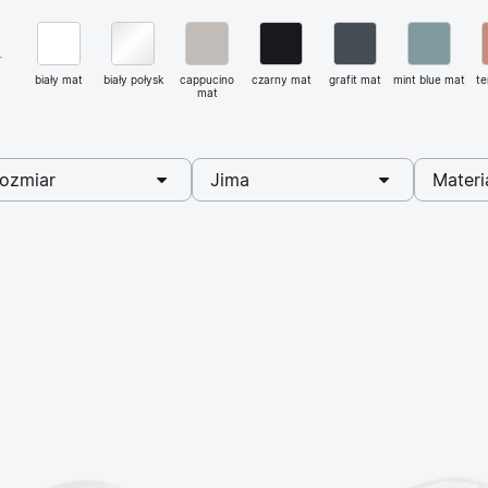
r
biały mat
biały połysk
cappucino
czarny mat
grafit mat
mint blue mat
te
mat
ybrano
wybrano
wybra
ozmiar
Jima
Materi