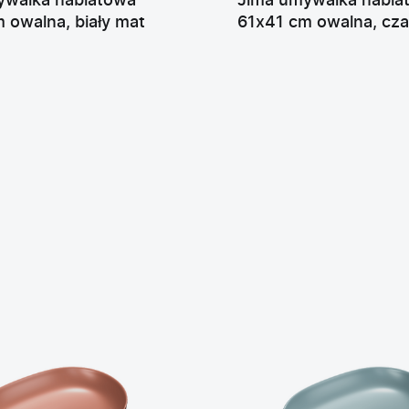
ywalka nablatowa
Jima umywalka nabla
 owalna, biały mat
61x41 cm owalna, cz