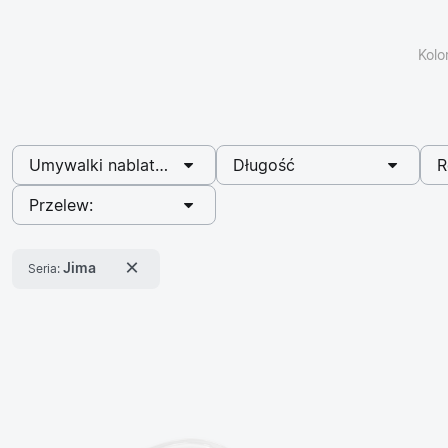
Kolo
wybrano
w
Umywalki nablatowe
Długość
R
wybrano
Przelew:
×
Jima
Seria: