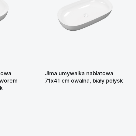
towa
Jima umywalka nablatowa
tworem
71x41 cm owalna, biały połysk
sk