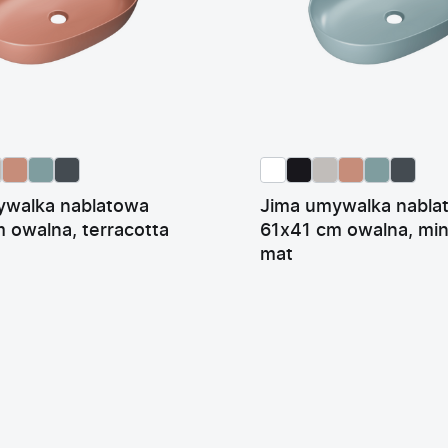
ywalka nablatowa
Jima umywalka nabla
 owalna, terracotta
61x41 cm owalna, min
mat