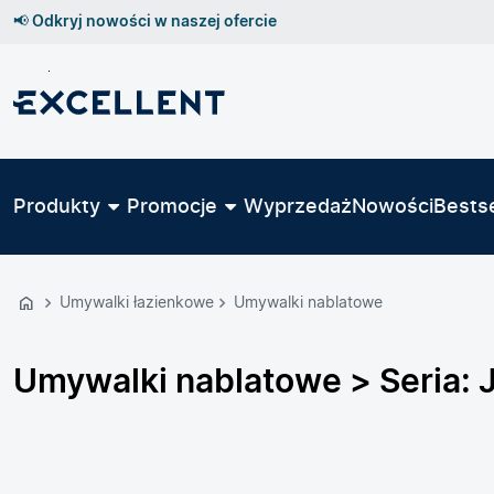
📢 Odkryj nowości w naszej ofercie
Przejdź
do
GŁÓWNEJ
ZAWARTOŚCI
Produkty
Promocje
Wyprzedaż
Nowości
Bestse
PRODUKTÓW
MENU
MENU
Umywalki łazienkowe
Umywalki nablatowe
UŻYTKOWNIKA
WYSZUKIWARKI
Umywalki nablatowe > Seria: 
Filtry produktów