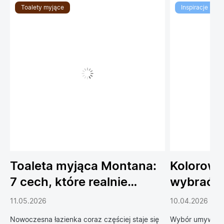
Toalety myjące
Inspiracje
Toaleta myjąca Montana:
Kolorowe
7 cech, które realnie
wybrać 
podnoszą komfort
do łazien
11.05.2026
10.04.2026
codziennego życia
Nowoczesna łazienka coraz częściej staje się
Wybór umywalki 