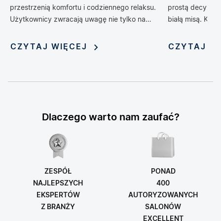
przestrzenią komfortu i codziennego relaksu.
prostą decyzją 
Użytkownicy zwracają uwagę nie tylko na
białą misą. Kol
design, ale również na technologie, które
zrewolucjonizow
poprawiają wygodę, higienę i funkcjonalność
oferując możliwo
CZYTAJ WIĘCEJ
CZYTAJ W
wnętrza. Jednym z rozwiązań, które
nadania jej nie
dynamicznie zyskuje popularność, jest toaleta
myjąca — połączenie klasycznej miski WC z
funkcją bidetu i szeregiem inteligentnych
udogodnień. Rosnąca popularność tych
zaawansowanych urządzeń sprawia, że stają
Dlaczego warto nam zaufać?
się one symbolem nowoczesnego stylu życia i
modnym elementem aranżacji łazienek.
ZESPÓŁ
PONAD
NAJLEPSZYCH
400
EKSPERTÓW
AUTORYZOWANYCH
Z BRANŻY
SALONÓW
EXCELLENT