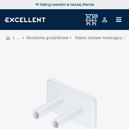
📢 Odkryj nowości w naszej ofercie
0
Przejdź
do
Akcesoria grzejnikowe
Volaro zestaw maskujący do
GŁÓWNEJ
ZAWARTOŚCI
MENU
MENU
UŻYTKOWNIKA
WYSZUKIWARKI