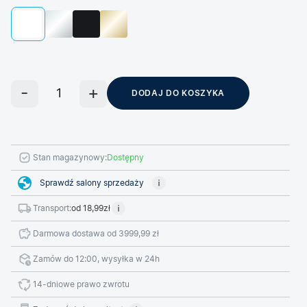
DODAJ DO KOSZYKA
Stan magazynowy:
Dostępny
Sprawdź salony sprzedaży
Transport:
od 18,99zł
Darmowa dostawa od 3999,99 zł
Zamów do 12:00, wysyłka w 24h
14-dniowe prawo zwrotu