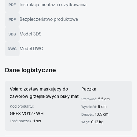
Instrukcja montażu i użytkowania
Bezpieczeństwo produktowe
Model 3DS
Model DWG
Dane logistyczne
Volaro zestaw maskujący do
Paczka
zaworów grzejnikowych biały mat
5.5 cm
Szerokość:
Kod produktu:
9 cm
Wysokość:
GREX.VO127.WH
13.5 cm
Długość:
Ilość paczek:
1 szt.
0.12 kg
Waga: