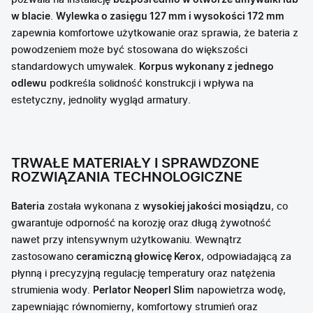
pozwala na instalację
bezpośrednio w otworze umywalki lub
w blacie
.
Wylewka o zasięgu 127 mm i wysokości 172 mm
zapewnia komfortowe użytkowanie oraz sprawia, że bateria z
powodzeniem może być stosowana do większości
standardowych umywalek.
Korpus wykonany z jednego
odlewu
podkreśla solidność konstrukcji i wpływa na
estetyczny, jednolity wygląd armatury.
TRWAŁE MATERIAŁY I SPRAWDZONE
ROZWIĄZANIA TECHNOLOGICZNE
Bateria
została wykonana z
wysokiej jakości mosiądzu
, co
gwarantuje odporność na korozję oraz długą żywotność
nawet przy intensywnym użytkowaniu. Wewnątrz
zastosowano
ceramiczną głowicę Kerox
, odpowiadającą za
płynną i precyzyjną regulację temperatury oraz natężenia
strumienia wody.
Perlator Neoperl Slim
napowietrza wodę,
zapewniając równomierny, komfortowy strumień oraz