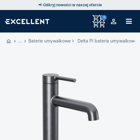
📢 Odkryj nowości w naszej ofercie
0
Przejdź
do
Baterie umywalkowe
Delta PI bateria umywalkowa s
GŁÓWNEJ
ZAWARTOŚCI
MENU
MENU
UŻYTKOWNIKA
WYSZUKIWARKI