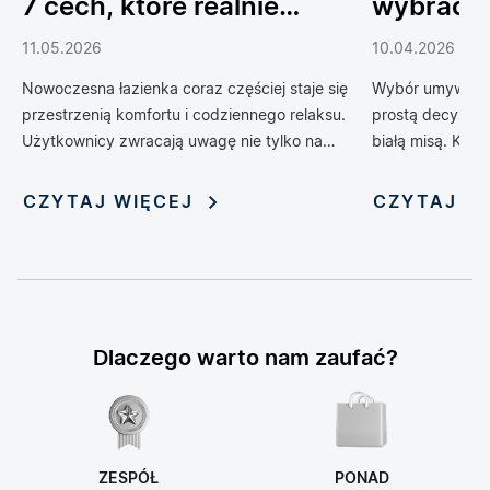
7 cech, które realnie
wybrać 
podnoszą komfort
do łazien
11.05.2026
10.04.2026
codziennego życia
Nowoczesna łazienka coraz częściej staje się
Wybór umywalki 
przestrzenią komfortu i codziennego relaksu.
prostą decyzją 
Użytkownicy zwracają uwagę nie tylko na
białą misą. Kol
design, ale również na technologie, które
zrewolucjonizow
poprawiają wygodę, higienę i funkcjonalność
oferując możliwo
CZYTAJ WIĘCEJ
CZYTAJ W
wnętrza. Jednym z rozwiązań, które
nadania jej nie
dynamicznie zyskuje popularność, jest toaleta
myjąca — połączenie klasycznej miski WC z
funkcją bidetu i szeregiem inteligentnych
udogodnień. Rosnąca popularność tych
zaawansowanych urządzeń sprawia, że stają
Dlaczego warto nam zaufać?
się one symbolem nowoczesnego stylu życia i
modnym elementem aranżacji łazienek.
ZESPÓŁ
PONAD