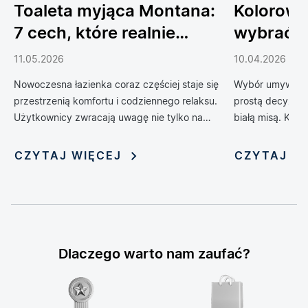
Toaleta myjąca Montana:
Kolorowe
7 cech, które realnie
wybrać 
podnoszą komfort
do łazien
11.05.2026
10.04.2026
codziennego życia
Nowoczesna łazienka coraz częściej staje się
Wybór umywalki 
przestrzenią komfortu i codziennego relaksu.
prostą decyzją 
Użytkownicy zwracają uwagę nie tylko na
białą misą. Kol
design, ale również na technologie, które
zrewolucjonizow
poprawiają wygodę, higienę i funkcjonalność
oferując możliwo
CZYTAJ WIĘCEJ
CZYTAJ W
wnętrza. Jednym z rozwiązań, które
nadania jej nie
dynamicznie zyskuje popularność, jest toaleta
myjąca — połączenie klasycznej miski WC z
funkcją bidetu i szeregiem inteligentnych
udogodnień. Rosnąca popularność tych
zaawansowanych urządzeń sprawia, że stają
Dlaczego warto nam zaufać?
się one symbolem nowoczesnego stylu życia i
modnym elementem aranżacji łazienek.