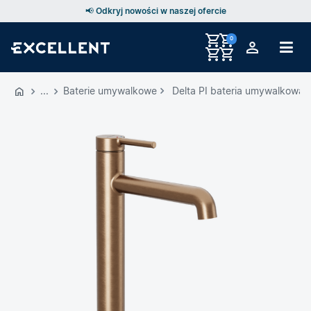
📢 Odkryj nowości w naszej ofercie
0
Przejdź
do
Baterie umywalkowe
Delta PI bateria umywalkowa 
GŁÓWNEJ
ZAWARTOŚCI
MENU
MENU
UŻYTKOWNIKA
WYSZUKIWARKI