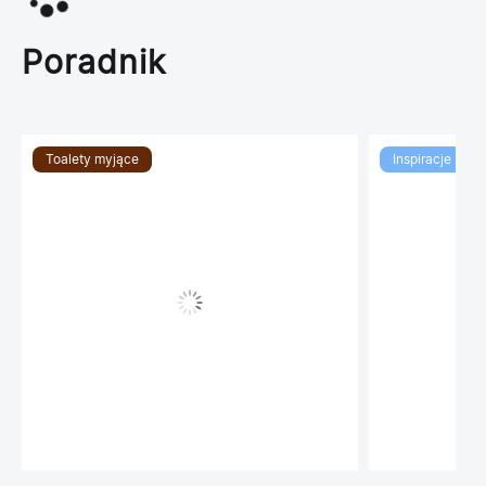
Poradnik
Toalety myjące
Inspiracje