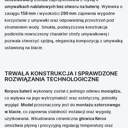
szczotkowany
została zaprojektowana z myślą o
umywalkach nablatowych bez otworu na baterię
. Wylewka o
zasięgu
158 mm
i wysokości
290 mm
zapewnia wygodne
korzystanie z umywalki oraz odpowiednią przestrzeń pod
strumieniem wody. Smukła, podwyższona konstrukcja
podkreśla nowoczesny charakter strefy umywalkowej i
pozwala stworzyć spójną, elegancką kompozycję z umywalką
ustawioną na blacie.
TRWAŁA KONSTRUKCJA I SPRAWDZONE
ROZWIĄZANIA TECHNOLOGICZNE
Korpus baterii
wykonany został z jednego odlewu
mosiądzu
,
co wpływa na jego wytrzymałość oraz estetyczny, jednolity
wygląd.
Model
przeznaczony jest do
montażu sztorcowego
w blacie
, co zapewnia stabilność instalacji oraz wygodę
użytkowania. Wbudowana ceramiczna
głowica Kerox
umożliwia płynną i precyzyjną regulację temperatury oraz