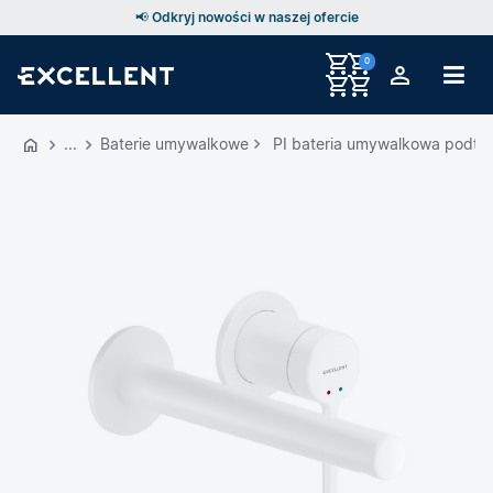
📢 Odkryj nowości w naszej ofercie
0
Przejdź
do
Baterie umywalkowe
PI bateria umywalkowa podtyn
GŁÓWNEJ
ZAWARTOŚCI
MENU
MENU
UŻYTKOWNIKA
WYSZUKIWARKI