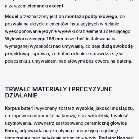
a zarazem
elegancki akcent
.
Model
przeznaczony jest do
montażu podtynkowego
, co
pozwala na ukrycie elementów instalacyjnych w ścianie i
wyeksponowanie jedynie wylewki oraz elementu sterującego.
Wylewka o zasięgu 188 mm
może być instalowana na
wymaganej wysokości nad umywalką, co daje
dużą swobodę
projektową
i sprawia, że bateria idealnie sprawdza się w
połączeniu z umywalkami nablatowymi bez otworu na baterię.
TRWAŁE MATERIAŁY I PRECYZYJNE
DZIAŁANIE
Korpus baterii
wykonany został z
wysokiej jakości mosiądzu
,
co zapewnia odporność na korozję oraz wieloletnią trwałość
użytkowania. Wewnątrz zastosowano
ceramiczną głowicę
Kerox
, odpowiadającą za płynną i precyzyjną regulację
temperatury oraz natężenia strumienia wody.
Perlator Neoperl