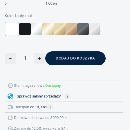
5
1 Ocen
Kolor biały mat
DODAJ DO KOSZYKA
Stan magazynowy:
Dostępny
Sprawdź salony sprzedaży
Transport:
od 18,99zł
Darmowa dostawa od 3999,99 zł
Zamów do 12:00, wysyłka w 24h