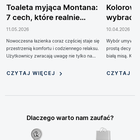
Toaleta myjąca Montana:
Kolorowe
7 cech, które realnie
wybrać 
podnoszą komfort
do łazien
11.05.2026
10.04.2026
codziennego życia
Nowoczesna łazienka coraz częściej staje się
Wybór umywalki 
przestrzenią komfortu i codziennego relaksu.
prostą decyzją 
Użytkownicy zwracają uwagę nie tylko na
białą misą. Kol
design, ale również na technologie, które
zrewolucjonizow
poprawiają wygodę, higienę i funkcjonalność
oferując możliwo
CZYTAJ WIĘCEJ
CZYTAJ W
wnętrza. Jednym z rozwiązań, które
nadania jej nie
dynamicznie zyskuje popularność, jest toaleta
myjąca — połączenie klasycznej miski WC z
funkcją bidetu i szeregiem inteligentnych
udogodnień. Rosnąca popularność tych
zaawansowanych urządzeń sprawia, że stają
Dlaczego warto nam zaufać?
się one symbolem nowoczesnego stylu życia i
modnym elementem aranżacji łazienek.