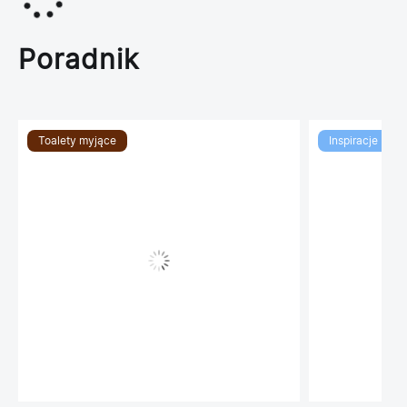
Poradnik
Toalety myjące
Inspiracje