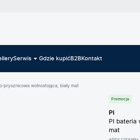
llery
Serwis
Gdzie kupić
B2B
Kontakt
o-prysznicowa wolnostojąca, biały mat
Promocja
Pi
PI bateria
mat