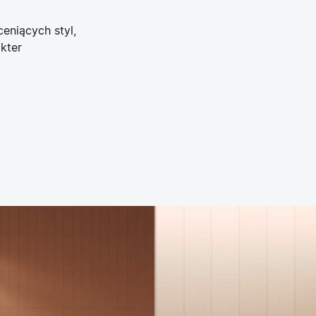
eniących styl,
kter