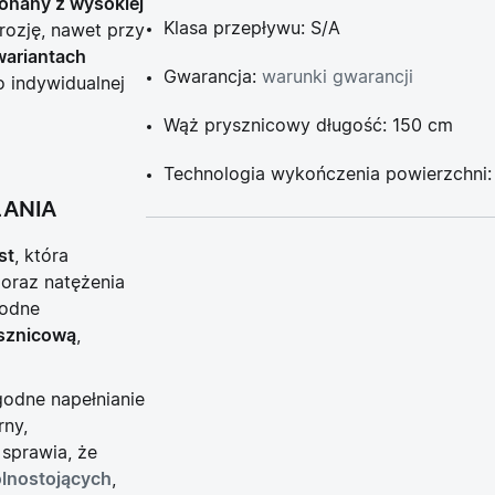
onany z wysokiej
Klasa przepływu: S/A
rozję, nawet przy
wariantach
Gwarancja:
warunki gwarancji
 indywidualnej
Wąż prysznicowy długość: 150 cm
Technologia wykończenia powierzchni
ŁANIA
st
, która
 oraz natężenia
odne
sznicową
,
odne napełnianie
ny,
 sprawia, że
lnostojących
,