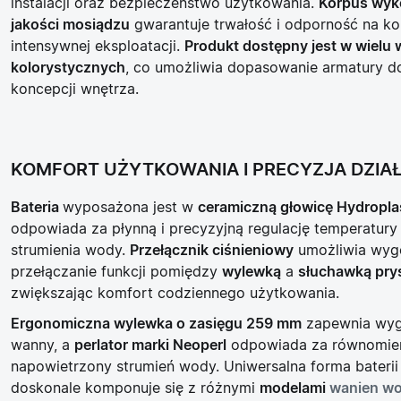
instalacji oraz bezpieczeństwo użytkowania.
Korpus wyk
jakości mosiądzu
gwarantuje trwałość i odporność na ko
intensywnej eksploatacji.
Produkt dostępny jest w wielu 
kolorystycznych
, co umożliwia dopasowanie armatury do
koncepcji wnętrza.
KOMFORT UŻYTKOWANIA I PRECYZJA DZIA
Bateria
wyposażona jest w
ceramiczną głowicę Hydropla
odpowiada za płynną i precyzyjną regulację temperatury
strumienia wody.
Przełącznik ciśnieniowy
umożliwia wyg
przełączanie funkcji pomiędzy
wylewką
a
słuchawką pry
zwiększając komfort codziennego użytkowania.
Ergonomiczna wylewka o zasięgu 259 mm
zapewnia wyg
wanny, a
perlator marki Neoperl
odpowiada za równomier
napowietrzony strumień wody. Uniwersalna forma baterii
doskonale komponuje się z różnymi
modelami
wanien wo