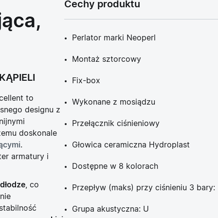
Cechy produktu
jąca,
Perlator marki Neoperl
Montaż sztorcowy
KĄPIELI
Fix-box
ellent to
Wykonane z mosiądzu
snego designu z
nijnymi
Przełącznik ciśnieniowy
zemu doskonale
ącymi
.
Głowica ceramiczna Hydroplast
r armatury i
Dostępne w 8 kolorach
dłodze
, co
Przepływ (maks) przy ciśnieniu 3 bary: 
nie
tabilność
Grupa akustyczna: U