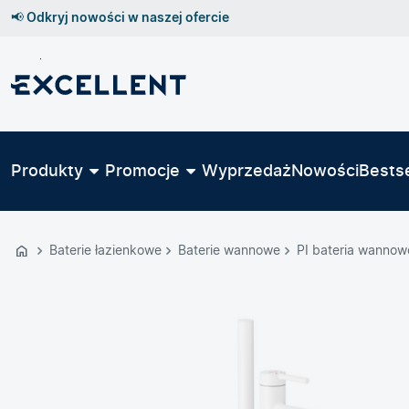
📢 Odkryj nowości w naszej ofercie
Przejdź
do
GŁÓWNEJ
ZAWARTOŚCI
Produkty
Promocje
Wyprzedaż
Nowości
Bestse
MENU
MENU
UŻYTKOWNIKA
Baterie łazienkowe
Baterie wannowe
PI bateria wannow
WYSZUKIWARKI