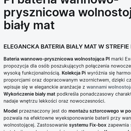
PI bateria wannowo-
prysznicowa wolnosto
biały mat
ELEGANCKA BATERIA BIAŁY MAT W STREFIE 
Bateria wannowo-prysznicowa wolnostojąca PI
marki Exc
propozycja dla osób poszukujących połączenia nowocze
wysoką funkcjonalnością.
Kolekcja Pi
wyróżnia się harmo
proporcjami oraz dopracowanym wzornictwem, dzięki c
wpisuje się w eleganckie aranżacje z
wannami wolnostoj
Wykończenie biały mat
podkreśla ponadczasowy charakte
nadaje wnętrzu lekkości oraz nowoczesności.
Model
przeznaczony jest do
montażu sztorcowego w po
pozwala na efektowne wyeksponowanie baterii przy wan
wolnostojącej. Zastosowanie
systemu Fix-box
zapewnia s