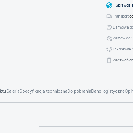
Sprawdź s
Transport:
od
Darmowa do
Zamów do 1
14-dniowe 
Zadzwoń do
ktu
Galeria
Specyfikacja techniczna
Do pobrania
Dane logistyczne
Opin