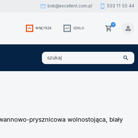
bok@excellent.com.pl
503 11 55 44
0
WNĘTRZA
SZKŁO
szukaj
 wannowo-prysznicowa wolnostojąca, biały