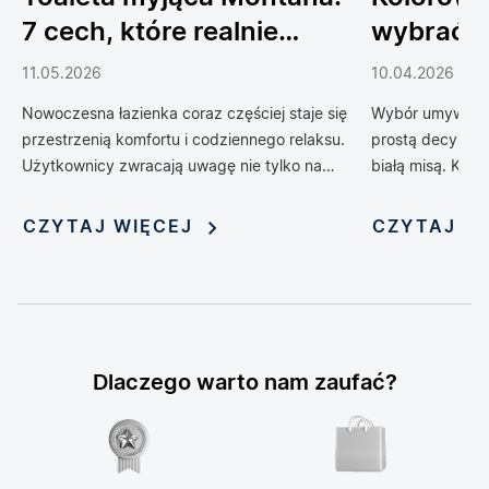
7 cech, które realnie
wybrać 
podnoszą komfort
do łazien
11.05.2026
10.04.2026
codziennego życia
Nowoczesna łazienka coraz częściej staje się
Wybór umywalki 
przestrzenią komfortu i codziennego relaksu.
prostą decyzją 
Użytkownicy zwracają uwagę nie tylko na
białą misą. Kol
design, ale również na technologie, które
zrewolucjonizow
poprawiają wygodę, higienę i funkcjonalność
oferując możliwo
CZYTAJ WIĘCEJ
CZYTAJ W
wnętrza. Jednym z rozwiązań, które
nadania jej nie
dynamicznie zyskuje popularność, jest toaleta
myjąca — połączenie klasycznej miski WC z
funkcją bidetu i szeregiem inteligentnych
udogodnień. Rosnąca popularność tych
zaawansowanych urządzeń sprawia, że stają
Dlaczego warto nam zaufać?
się one symbolem nowoczesnego stylu życia i
modnym elementem aranżacji łazienek.