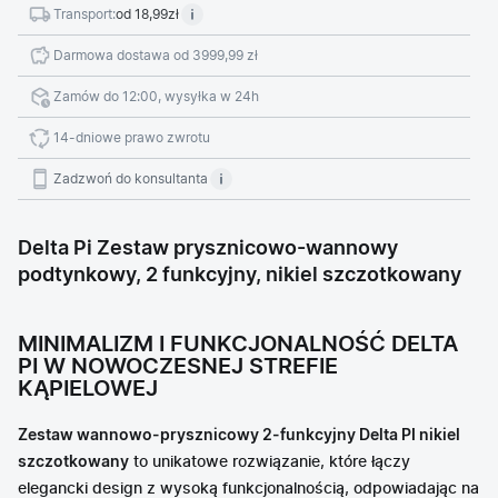
Transport:
od 18,99zł
Darmowa dostawa od 3999,99 zł
Zamów do 12:00, wysyłka w 24h
14-dniowe prawo zwrotu
Zadzwoń do konsultanta
Delta Pi Zestaw prysznicowo-wannowy
podtynkowy, 2 funkcyjny, nikiel szczotkowany
MINIMALIZM I FUNKCJONALNOŚĆ DELTA
PI W NOWOCZESNEJ STREFIE
KĄPIELOWEJ
Zestaw wannowo-prysznicowy 2-funkcyjny Delta PI nikiel
szczotkowany
to unikatowe rozwiązanie, które łączy
elegancki design z wysoką funkcjonalnością, odpowiadając na