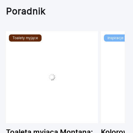
Poradnik
Toalety myjące
Inspiracje
Toaleta myjąca Montana:
Kolorowe