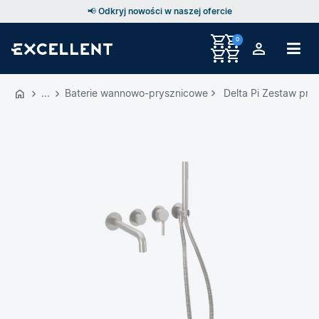
📢 Odkryj nowości w naszej ofercie
0
Przejdź
do
Baterie wannowo-prysznicowe
Delta Pi Zestaw pr
GŁÓWNEJ
ZAWARTOŚCI
MENU
MENU
UŻYTKOWNIKA
WYSZUKIWARKI