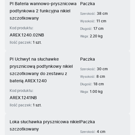
PI Bateria wannowo-prysznicowa
Paczka
podtynkowa 2 funkcyjna nikiel
38 cm
Szerokość:
szczotkowany
11 cm
Wysokość:
Kod produktu:
17 cm
Długość:
AREX.1240.02NB
2.20 kg
Waga:
Ilość paczek:
1 szt.
PI Uchwyt na słuchawke
Paczka
prysznicową podtynkowy nikiel
30 cm
Szerokość:
szczotkowany do zestawu z
8 cm
Wysokość:
baterią AREX.1240
18 cm
Długość:
Kod produktu:
1.00 kg
Waga:
AREX.1241NB
Ilość paczek:
1 szt.
Loka słuchawka prysznicowa nikiel
Paczka
szczotkowany
4 cm
Szerokość: