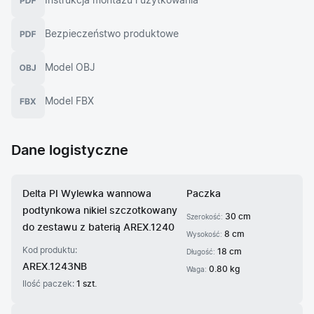
Instrukcja montażu i użytkowania
Bezpieczeństwo produktowe
Model OBJ
Model FBX
Dane logistyczne
Delta PI Wylewka wannowa
Paczka
podtynkowa nikiel szczotkowany
30 cm
Szerokość:
do zestawu z baterią AREX.1240
8 cm
Wysokość:
Kod produktu:
18 cm
Długość:
AREX.1243NB
0.80 kg
Waga:
Ilość paczek:
1 szt.