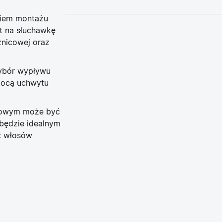
niem montażu
 na słuchawkę
znicowej oraz
wybór wypływu
omocą uchwytu
towym może być
będzie idealnym
ć włosów