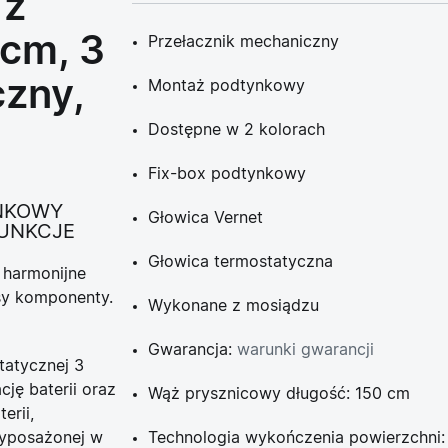
 z
 cm, 3
Przełacznik mechaniczny
czny,
Montaż podtynkowy
Dostępne w 2 kolorach
Fix-box podtynkowy
NKOWY
Głowica Vernet
FUNKCJE
Głowica termostatyczna
 harmonijne
asy komponenty.
Wykonane z mosiądzu
Gwarancja:
warunki gwarancji
tatycznej 3
ację baterii oraz
Wąż prysznicowy długość: 150 cm
erii
,
wyposażonej w
Technologia wykończenia powierzchni