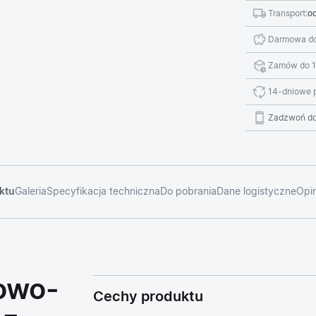
Transport:
od
Darmowa do
Zamów do 1
14-dniowe 
Zadzwoń do
ktu
Galeria
Specyfikacja techniczna
Do pobrania
Dane logistyczne
Opin
cowo-
Cechy produktu