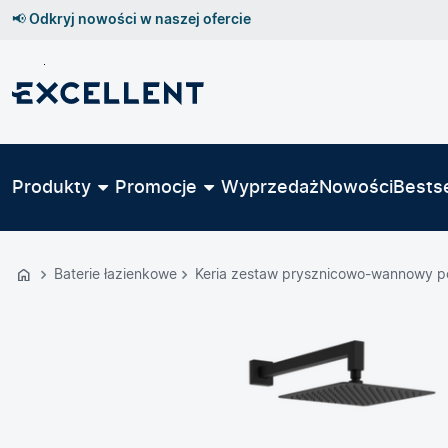
📢 Odkryj nowości w naszej ofercie
Przejdź
do
GŁÓWNEJ
ZAWARTOŚCI
Produkty
Promocje
Wyprzedaż
Nowości
Bestse
MENU
MENU
UŻYTKOWNIKA
Baterie łazienkowe
Keria zestaw prysznicowo-wannowy po
WYSZUKIWARKI