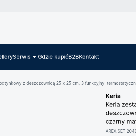
llery
Serwis
Gdzie kupić
B2B
Kontakt
dtynkowy z deszczownicą 25 x 25 cm, 3 funkcyjny, termostatyczn
Keria
Keria zes
deszczowni
czarny ma
AREX.SET.204