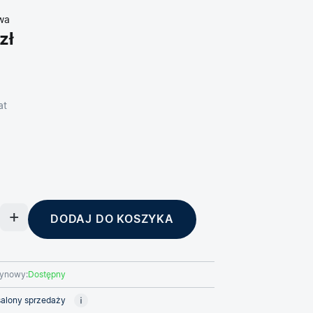
wa
zł
at
DODAJ DO KOSZYKA
ynowy:
Dostępny
alony sprzedaży