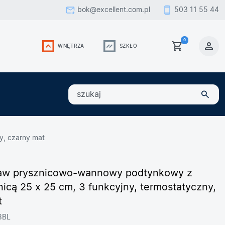
bok@excellent.com.pl
503 11 55 44
0
WNĘTRZA
SZKŁO
szukaj
y, czarny mat
taw prysznicowo-wannowy podtynkowy z
cą 25 x 25 cm, 3 funkcyjny, termostatyczny,
t
8BL