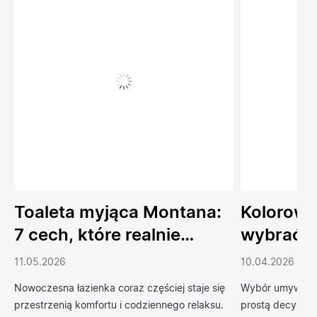
Toaleta myjąca Montana:
Kolorowe
7 cech, które realnie
wybrać 
podnoszą komfort
do łazien
11.05.2026
10.04.2026
codziennego życia
Nowoczesna łazienka coraz częściej staje się
Wybór umywalki 
przestrzenią komfortu i codziennego relaksu.
prostą decyzją 