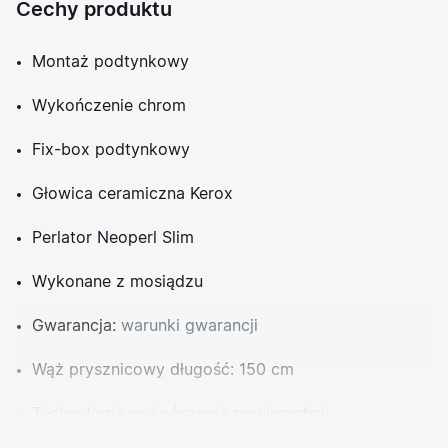
Cechy produktu
Montaż podtynkowy
Wykończenie chrom
Fix-box podtynkowy
Głowica ceramiczna Kerox
Perlator Neoperl Slim
Wykonane z mosiądzu
Gwarancja:
warunki gwarancji
Wąż prysznicowy długość: 150 cm
Technologia wykończenia powierzchni:
chromowanie