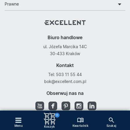
Prawne
Biuro handlowe
ul. Józefa Marcika 14C
30-433 Kraków
Kontakt
Tel: 503 11 55 44
bok@excellent.com.pl
Obserwuj nas na
0
Kwartalnik
Menu
Szukaj
Copyright © Excellent
Koszyk