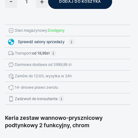
DODAJ DO KOSZYKA
Stan magazynowy:
Dostępny
Sprawdź salony sprzedaży
Transport:
od 18,99zł
Darmowa dostawa od 3999,99 zł
Zamów do 12:00, wysyłka w 24h
14-dniowe prawo zwrotu
Zadzwoń do konsultanta
Keria zestaw wannowo-prysznicowy
podtynkowy 2 funkcyjny, chrom