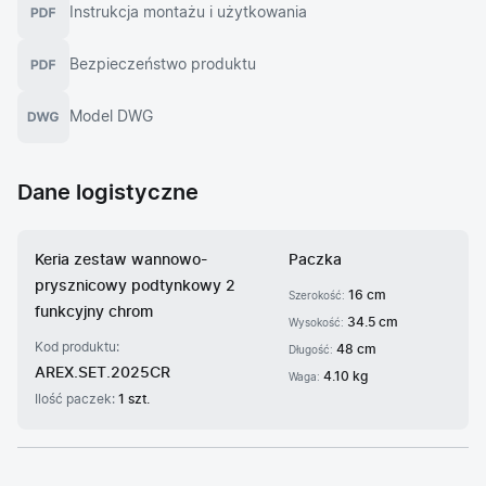
Instrukcja montażu i użytkowania
Bezpieczeństwo produktu
Model DWG
Dane logistyczne
Keria zestaw wannowo-
Paczka
prysznicowy podtynkowy 2
16 cm
Szerokość:
funkcyjny chrom
34.5 cm
Wysokość:
Kod produktu:
48 cm
Długość:
AREX.SET.2025CR
4.10 kg
Waga:
Ilość paczek:
1 szt.