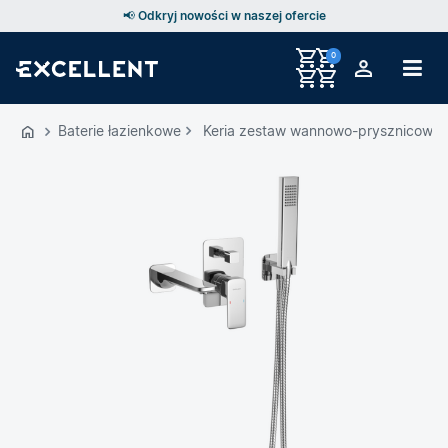
📢 Odkryj nowości w naszej ofercie
0
Przejdź
do
Baterie łazienkowe
Keria zestaw wannowo-prysznicowy 
GŁÓWNEJ
ZAWARTOŚCI
MENU
MENU
UŻYTKOWNIKA
WYSZUKIWARKI