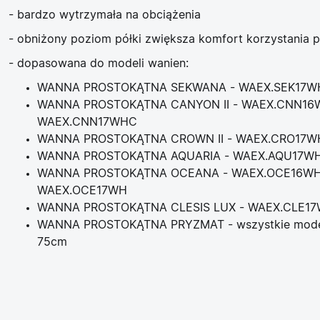
- bardzo wytrzymała na obciążenia
- obniżony poziom półki zwiększa komfort korzystania p
- dopasowana do modeli wanien:
WANNA PROSTOKĄTNA SEKWANA - WAEX.SEK17W
WANNA PROSTOKĄTNA CANYON II - WAEX.CNN16
WAEX.CNN17WHC
WANNA PROSTOKĄTNA CROWN II - WAEX.CRO17W
WANNA PROSTOKĄTNA AQUARIA - WAEX.AQU17W
WANNA PROSTOKĄTNA OCEANA - WAEX.OCE16WH
WAEX.OCE17WH
WANNA PROSTOKĄTNA CLESIS LUX - WAEX.CLE1
WANNA PROSTOKĄTNA PRYZMAT - wszystkie model
75cm