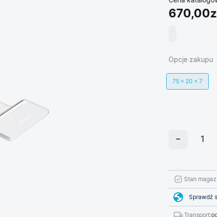
Cena katalogo
670,00z
Opcje zakupu
75 × 20 × 7
Stan magaz
Sprawdź s
Transport:
od