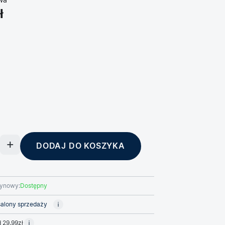
wa
ł
DODAJ DO KOSZYKA
ynowy:
Dostępny
alony sprzedaży
 29,99zł