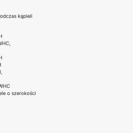
odczas kąpieli
H
WHC,
H
H
,
7WHC
e o szerokości