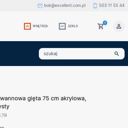
bok@excellent.com.pl
503 11 55 44
0
WNĘTRZA
SZKŁO
szukaj
 wannowa gięta 75 cm akrylowa,
ysty
0.TR