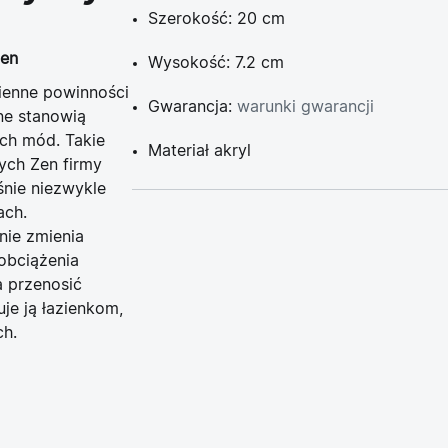
Szerokość: 20 cm
Zen
Wysokość: 7.2 cm
zienne powinności
Gwarancja:
warunki gwarancji
ne stanowią
ych mód. Takie
Materiał akryl
ych Zen firmy
śnie niezwykle
ach.
nie zmienia
 obciążenia
 przenosić
je ją łazienkom,
ch.