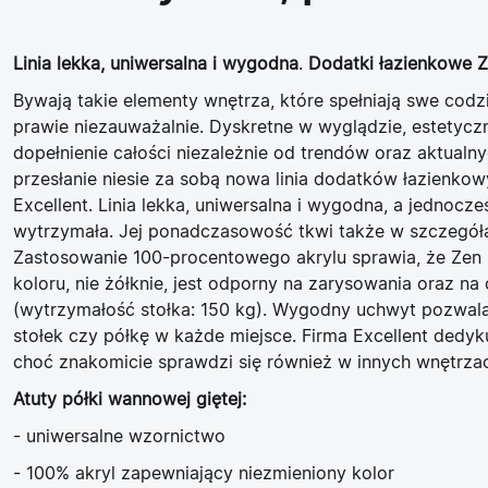
Linia lekka, uniwersalna i wygodna
.
Dodatki łazienkowe 
Bywają takie elementy wnętrza, które spełniają swe cod
prawie niezauważalnie. Dyskretne w wyglądzie, estetycz
dopełnienie całości niezależnie od trendów oraz aktualn
przesłanie niesie za sobą nowa linia dodatków łazienkow
Excellent. Linia lekka, uniwersalna i wygodna, a jednocze
wytrzymała. Jej ponadczasowość tkwi także w szczegół
Zastosowanie 100-procentowego akrylu sprawia, że Zen 
koloru, nie żółknie, jest odporny na zarysowania oraz na
(wytrzymałość stołka: 150 kg). Wygodny uchwyt pozwala
stołek czy półkę w każde miejsce. Firma Excellent dedyku
choć znakomicie sprawdzi się również w innych wnętrza
Atuty półki wannowej giętej:
- uniwersalne wzornictwo
- 100% akryl zapewniający niezmieniony kolor