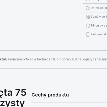
Darmowa do
Zamów do 1
14-dniowe 
Zadzwoń do
ktu
Galeria
Specyfikacja techniczna
Do pobrania
Dane logistyczne
Opin
ęta 75
Cechy produktu
czysty