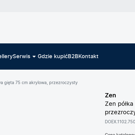
llery
Serwis
Gdzie kupić
B2B
Kontakt
a gięta 75 cm akrylowa, przezroczysty
Zen
Zen półka
przezrocz
DOEX.1102.75