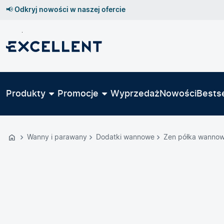
📢 Odkryj nowości w naszej ofercie
Przejdź
do
GŁÓWNEJ
ZAWARTOŚCI
Produkty
Promocje
Wyprzedaż
Nowości
Bestse
MENU
MENU
UŻYTKOWNIKA
Wanny i parawany
Dodatki wannowe
Zen półka wannow
WYSZUKIWARKI