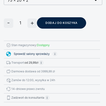
75 × 20 × 2
DODAJ DO KOSZYKA
Stan magazynowy:
Dostępny
Sprawdź salony sprzedaży
Transport:
od 29,99zł
Darmowa dostawa od 3999,99 zł
Zamów do 12:00, wysyłka w 24h
14-dniowe prawo zwrotu
Zadzwoń do konsultanta