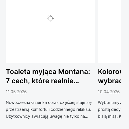
Toaleta myjąca Montana:
Kolorowe
7 cech, które realnie
wybrać 
podnoszą komfort
do łazien
11.05.2026
10.04.2026
codziennego życia
Nowoczesna łazienka coraz częściej staje się
Wybór umywalki 
przestrzenią komfortu i codziennego relaksu.
prostą decyzją 
Użytkownicy zwracają uwagę nie tylko na
białą misą. Kol
design, ale również na technologie, które
zrewolucjonizow