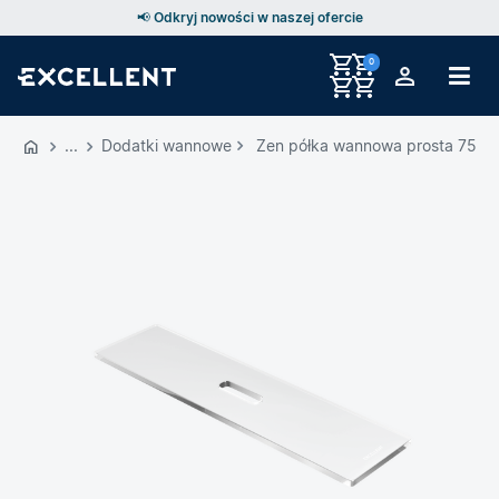
📢 Odkryj nowości w naszej ofercie
0
Przejdź
do
Dodatki wannowe
Zen półka wannowa prosta 75 cm
GŁÓWNEJ
ZAWARTOŚCI
MENU
MENU
UŻYTKOWNIKA
WYSZUKIWARKI