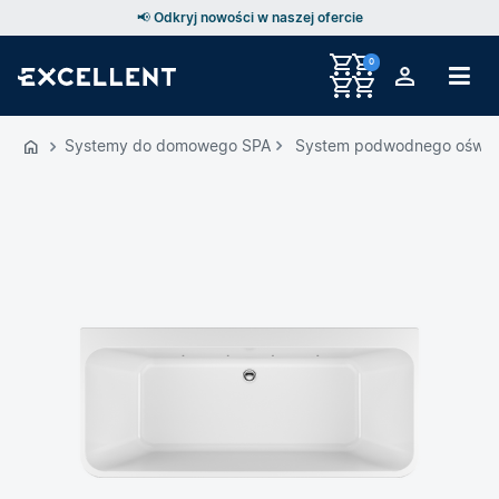
📢 Odkryj nowości w naszej ofercie
0
Przejdź
do
Systemy do domowego SPA
System podwodnego oświetl
GŁÓWNEJ
ZAWARTOŚCI
MENU
MENU
UŻYTKOWNIKA
WYSZUKIWARKI