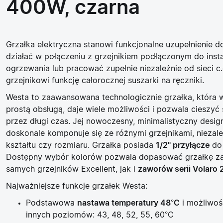
400W, czarna
Grzałka elektryczna
stanowi funkcjonalne uzupełnienie d
działać w połączeniu z grzejnikiem podłączonym do insta
ogrzewania lub pracować zupełnie niezależnie od sieci c.
grzejnikowi funkcję
całorocznej suszarki na ręczniki.
Westa to zaawansowana technologicznie grzałka, która 
prostą obsługą, daje wiele możliwości i pozwala cieszyć si
przez długi czas. Jej nowoczesny, minimalistyczny desig
doskonale komponuje się ze różnymi grzejnikami, niezale
kształtu czy rozmiaru. Grzałka posiada
1/2" przyłącze
do
Dostępny wybór kolorów pozwala dopasować grzałkę z
samych grzejników Excellent, jak i
zaworów serii
Volaro 
Najważniejsze funkcje grzałek Westa:
Podstawowa
nastawa temperatury 48°C
i możliwoś
innych poziomów: 43, 48, 52, 55, 60°C