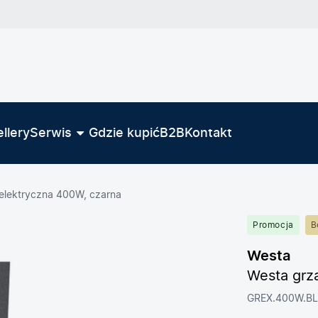
llery
Serwis
Gdzie kupić
B2B
Kontakt
 elektryczna 400W, czarna
Promocja
B
Westa
Westa grz
GREX.400W.BL