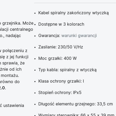
Kabel spiralny zakończony wtyczką
o grzejnika. Może
Dostępne w 3 kolorach
lacji centralnego
o., nadając
Gwarancja:
warunki gwarancji
Zasilanie: 230/50 V/Hz
w połączeniu z
ę z jej funkcji
Moc grzałki: 400 W
n sprawia, że
żnie od ich
Typ kabla: spiralny z wtyczką
 montażu.
Klasa ochrony grzałki: I
arówno do
2.0
.
Stopień ochrony: IPx5
Długość elementu grzejnego: 33,5 cm
ć ustawienia
Wymiary sterownika: 66 × 55 × 39 mm