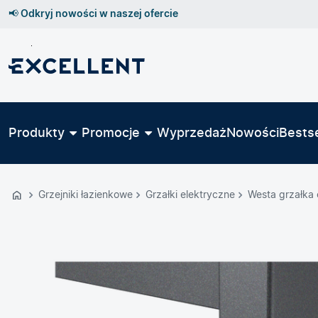
📢 Odkryj nowości w naszej ofercie
Przejdź
do
GŁÓWNEJ
ZAWARTOŚCI
Produkty
Promocje
Wyprzedaż
Nowości
Bestse
MENU
MENU
UŻYTKOWNIKA
Grzejniki łazienkowe
Grzałki elektryczne
Westa grzałka
WYSZUKIWARKI