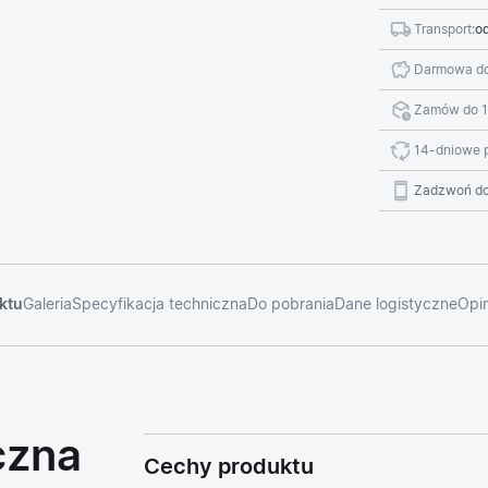
Transport:
od
Darmowa do
Zamów do 1
14-dniowe 
Zadzwoń do
ktu
Galeria
Specyfikacja techniczna
Do pobrania
Dane logistyczne
Opin
czna
Cechy produktu