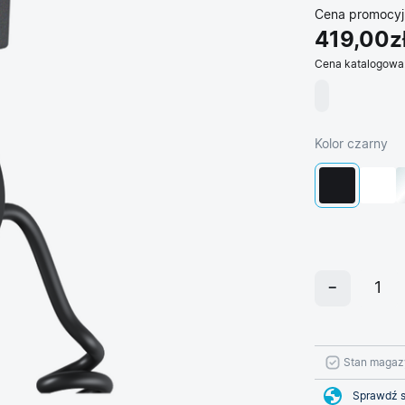
Cena promocyj
419,00z
Cena katalogowa
Kolor czarny
Stan magaz
Sprawdź s