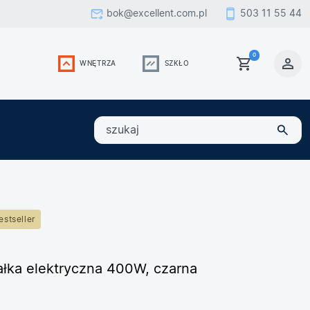
bok@excellent.com.pl
503 11 55 44
0
WNĘTRZA
SZKŁO
szukaj
estseller
ałka elektryczna 400W, czarna