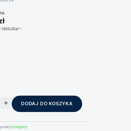
00.LP/N
na
zł
:
1500,00zł
DODAJ DO KOSZYKA
ynowy:
Dostępny