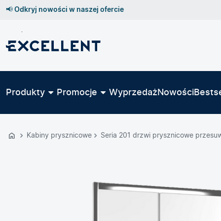
📢 Odkryj nowości w naszej ofercie
Przejdź
do
GŁÓWNEJ
ZAWARTOŚCI
Produkty
Promocje
Wyprzedaż
Nowości
Bestse
MENU
MENU
UŻYTKOWNIKA
Kabiny prysznicowe
Seria 201 drzwi prysznicowe przesu
WYSZUKIWARKI