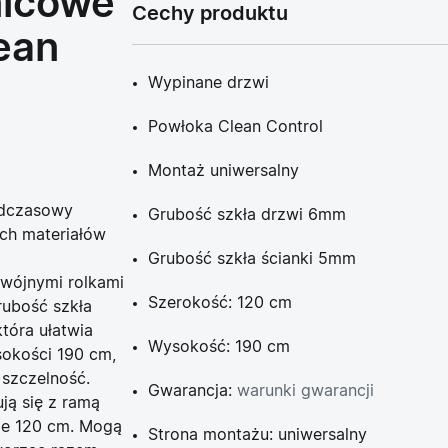
nicowe
Cechy produktu
ean
Wypinane drzwi
Powłoka Clean Control
Montaż uniwersalny
adczasowy
Grubość szkła drzwi 6mm
ch materiałów
Grubość szkła ścianki 5mm
wójnymi rolkami
Szerokość: 120 cm
ubość szkła
która ułatwia
Wysokość: 190 cm
sokości 190 cm,
 szczelność.
Gwarancja:
warunki gwarancji
ą się z ramą
ze 120 cm. Mogą
Strona montażu: uniwersalny