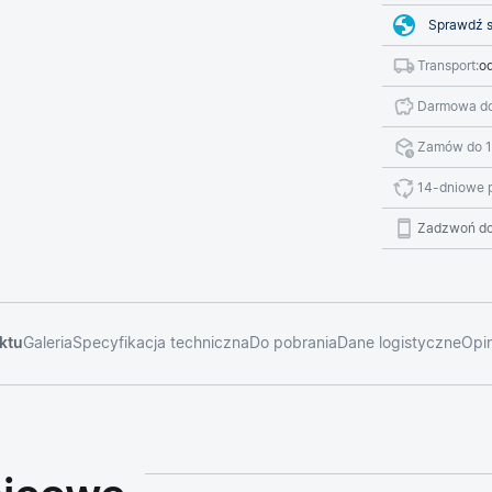
Sprawdź s
Transport:
od
Darmowa do
Zamów do 1
14-dniowe 
Zadzwoń do
ktu
Galeria
Specyfikacja techniczna
Do pobrania
Dane logistyczne
Opin