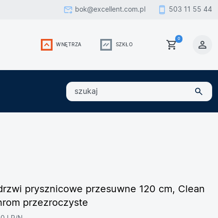
bok@excellent.com.pl
503 11 55 44
0
WNĘTRZA
SZKŁO
szukaj
 drzwi prysznicowe przesuwne 120 cm, Clean
chrom przezroczyste