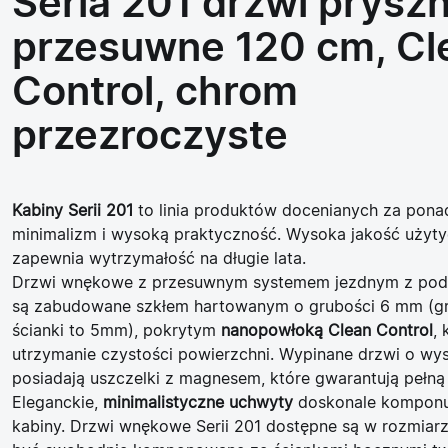
Seria 201 drzwi prysz
przesuwne 120 cm, Cl
Control, chrom
przezroczyste
Kabiny Serii 201
to linia produktów docenianych za pon
minimalizm i wysoką praktyczność. Wysoka jakość użyty
zapewnia wytrzymałość na długie lata.
Drzwi wnękowe z przesuwnym systemem jezdnym z pod
są zabudowane szkłem hartowanym o grubości 6 mm (gr
ścianki to 5mm), pokrytym
nanopowłoką Clean Control
, 
utrzymanie czystości powierzchni. Wypinane drzwi o wy
posiadają uszczelki z magnesem, które gwarantują pełną
Eleganckie,
minimalistyczne uchwyty
doskonale komponuj
kabiny. Drzwi wnękowe Serii 201 dostępne są w rozmiar