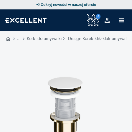
📢 Odkryj nowości w naszej ofercie
0
Przejdź
do
Korki do umywalki
Design Korek klik-klak umywalko
GŁÓWNEJ
ZAWARTOŚCI
MENU
MENU
UŻYTKOWNIKA
WYSZUKIWARKI