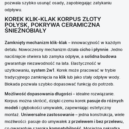
pozwala szybko usunąć osady, zapobiegając zatykaniu
odpływu.
KOREK KLIK-KLAK
KORPUS ZŁOTY
POŁYSK, POKRYWA CERAMICZNA
ŚNIEŻNOBIAŁY
Zamknięty mechanizm klik-klak
– innowacyjność w każdym
detalu. Nowoczesny mechanizm działa
cicho i płynnie
. Jedno
naciśnięcie otwiera lub zamyka odpływ, a
solidna budowa
gwarantuje niezawodność na lata. Elastyczność w
użytkowaniu,
system 2w1
. Korek może pracować w trybie
tradycyjnego zamknięcia na
klik
lub jako stały odpływ wody.
Blokada pozwala szybko dopasować funkcję do potrzeb.
Możliwość dopasowania długości
– idealne rozwiązanie.
Korpus można skrócić, dzięki czemu korek
pasuje do różnych
modeli
i głębokości umywalek, zapewniając estetyczny
montaż.
Uniwersalne zastosowanie
– jedna konstrukcja, wiele
możliwości: pasuje do umywalek
z przelewem i bez przelewu
,
co gwarantuje szeroką
kompatybilność
. Mosiężna nakrętka