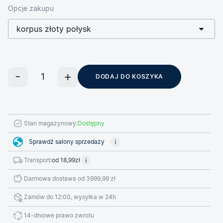
Opcje zakupu
korpus złoty połysk
DODAJ DO KOSZYKA
Stan magazynowy:
Dostępny
Sprawdź salony sprzedaży
Transport:
od 18,99zł
Darmowa dostawa od 3999,99 zł
Zamów do 12:00, wysyłka w 24h
14-dniowe prawo zwrotu