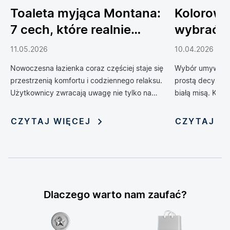
Toaleta myjąca Montana:
Kolorowe
7 cech, które realnie
wybrać 
podnoszą komfort
do łazien
11.05.2026
10.04.2026
codziennego życia
Nowoczesna łazienka coraz częściej staje się
Wybór umywalki 
przestrzenią komfortu i codziennego relaksu.
prostą decyzją 
Użytkownicy zwracają uwagę nie tylko na
białą misą. Kol
design, ale również na technologie, które
zrewolucjonizow
poprawiają wygodę, higienę i funkcjonalność
oferując możliwo
CZYTAJ WIĘCEJ
CZYTAJ W
wnętrza. Jednym z rozwiązań, które
nadania jej nie
dynamicznie zyskuje popularność, jest toaleta
myjąca — połączenie klasycznej miski WC z
funkcją bidetu i szeregiem inteligentnych
udogodnień. Rosnąca popularność tych
zaawansowanych urządzeń sprawia, że stają
Dlaczego warto nam zaufać?
się one symbolem nowoczesnego stylu życia i
modnym elementem aranżacji łazienek.