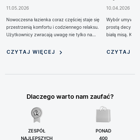
podnoszą komfort
do łazien
11.05.2026
10.04.2026
codziennego życia
Nowoczesna łazienka coraz częściej staje się
Wybór umywalki 
przestrzenią komfortu i codziennego relaksu.
prostą decyzją 
Użytkownicy zwracają uwagę nie tylko na
białą misą. Kol
design, ale również na technologie, które
zrewolucjonizow
poprawiają wygodę, higienę i funkcjonalność
oferując możliwo
CZYTAJ WIĘCEJ
CZYTAJ W
wnętrza. Jednym z rozwiązań, które
nadania jej nie
dynamicznie zyskuje popularność, jest toaleta
myjąca — połączenie klasycznej miski WC z
funkcją bidetu i szeregiem inteligentnych
udogodnień. Rosnąca popularność tych
zaawansowanych urządzeń sprawia, że stają
Dlaczego warto nam zaufać?
się one symbolem nowoczesnego stylu życia i
modnym elementem aranżacji łazienek.
ZESPÓŁ
PONAD
NAJLEPSZYCH
400