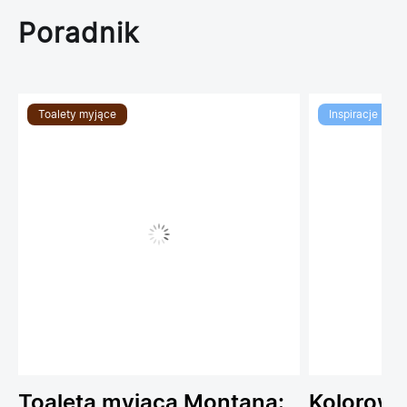
Poradnik
Toalety myjące
Inspiracje
Toaleta myjąca Montana:
Kolorowe