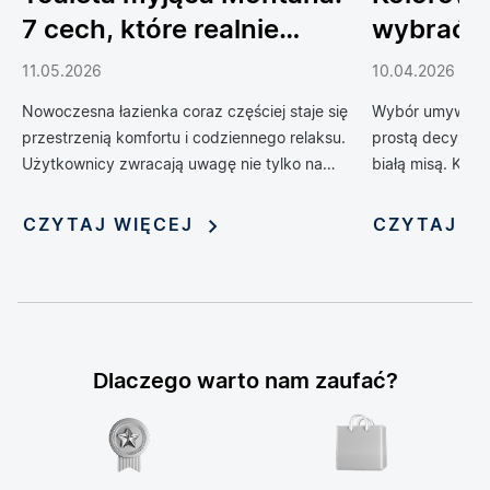
7 cech, które realnie
wybrać 
podnoszą komfort
do łazien
11.05.2026
10.04.2026
codziennego życia
Nowoczesna łazienka coraz częściej staje się
Wybór umywalki 
przestrzenią komfortu i codziennego relaksu.
prostą decyzją 
Użytkownicy zwracają uwagę nie tylko na
białą misą. Kol
design, ale również na technologie, które
zrewolucjonizow
poprawiają wygodę, higienę i funkcjonalność
oferując możliwo
CZYTAJ WIĘCEJ
CZYTAJ W
wnętrza. Jednym z rozwiązań, które
nadania jej nie
dynamicznie zyskuje popularność, jest toaleta
myjąca — połączenie klasycznej miski WC z
funkcją bidetu i szeregiem inteligentnych
udogodnień. Rosnąca popularność tych
zaawansowanych urządzeń sprawia, że stają
Dlaczego warto nam zaufać?
się one symbolem nowoczesnego stylu życia i
modnym elementem aranżacji łazienek.