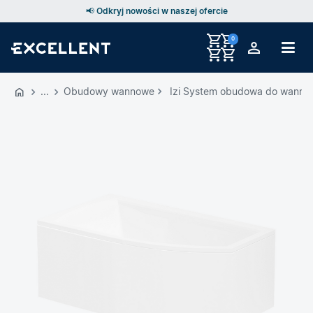
📢 Odkryj nowości w naszej ofercie
0
Przejdź
do
Obudowy wannowe
Izi System obudowa do wanny M
GŁÓWNEJ
ZAWARTOŚCI
MENU
MENU
UŻYTKOWNIKA
WYSZUKIWARKI