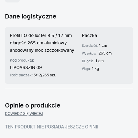
Dane logistyczne
Profil LQ do luster 9 5 / 12 mm
Paczka
długość 265 cm aluminiowy
1 cm
Szerokość:
anodowany inox szczotkowany
265 cm
Wysokość:
Kod produktu:
1 cm
Długość:
LIPOASSZIN.09
1 kg
Waga:
Ilość paczek:
5/12/265 szt.
Opinie o produkcie
DOWIEDZ SIĘ WIĘCEJ
TEN PRODUKT NIE POSIADA JESZCZE OPINII