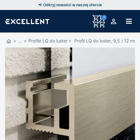
📢 Odkryj nowości w naszej ofercie
0
Przejdź
do
Profile LQ do luster
Profil LQ do luster, 9,5 / 12 
GŁÓWNEJ
ZAWARTOŚCI
MENU
MENU
UŻYTKOWNIKA
WYSZUKIWARKI