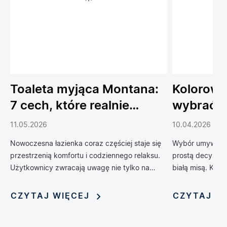
Toaleta myjąca Montana:
Kolorowe
7 cech, które realnie
wybrać 
podnoszą komfort
do łazien
11.05.2026
10.04.2026
codziennego życia
Nowoczesna łazienka coraz częściej staje się
Wybór umywalki 
przestrzenią komfortu i codziennego relaksu.
prostą decyzją 
Użytkownicy zwracają uwagę nie tylko na
białą misą. Kol
design, ale również na technologie, które
zrewolucjonizow
poprawiają wygodę, higienę i funkcjonalność
oferując możliwo
CZYTAJ WIĘCEJ
CZYTAJ W
wnętrza. Jednym z rozwiązań, które
nadania jej nie
dynamicznie zyskuje popularność, jest toaleta