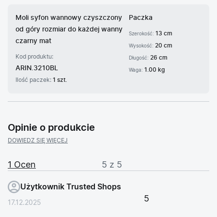
Moli syfon wannowy czyszczony
Paczka
od góry rozmiar do każdej wanny
13 cm
Szerokość:
czarny mat
20 cm
Wysokość:
Kod produktu:
26 cm
Długość:
ARIN.3210BL
1.00 kg
Waga:
Ilość paczek:
1 szt.
Opinie o produkcie
DOWIEDZ SIĘ WIĘCEJ
1 Ocen
5 z 5
Użytkownik Trusted Shops
5
17.12.2025