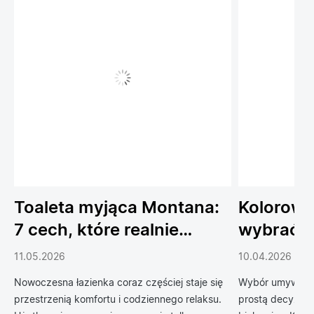
Toaleta myjąca Montana:
Kolorowe
7 cech, które realnie
wybrać 
podnoszą komfort
do łazien
11.05.2026
10.04.2026
codziennego życia
Nowoczesna łazienka coraz częściej staje się
Wybór umywalki 
przestrzenią komfortu i codziennego relaksu.
prostą decyzją 