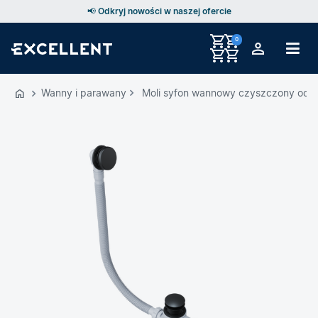
📢 Odkryj nowości w naszej ofercie
0
Przejdź
do
Wanny i parawany
Moli syfon wannowy czyszczony od g
GŁÓWNEJ
ZAWARTOŚCI
MENU
MENU
UŻYTKOWNIKA
WYSZUKIWARKI