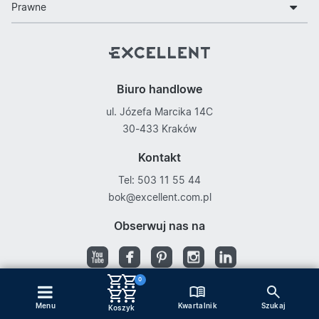
Prawne
Biuro handlowe
ul. Józefa Marcika 14C
30-433 Kraków
Kontakt
Tel: 503 11 55 44
bok@excellent.com.pl
Obserwuj nas na
0
Kwartalnik
Menu
Szukaj
Copyright © Excellent
Koszyk