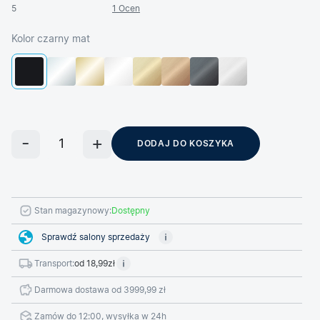
5
1 Ocen
Kolor czarny mat
DODAJ DO KOSZYKA
Stan magazynowy:
Dostępny
Sprawdź salony sprzedaży
Transport:
od 18,99zł
Darmowa dostawa od 3999,99 zł
Zamów do 12:00, wysyłka w 24h