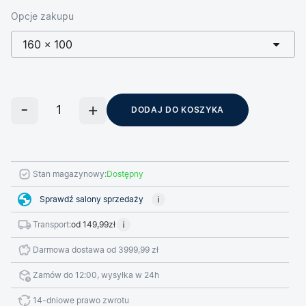
Opcje zakupu
160 × 100
DODAJ DO KOSZYKA
Stan magazynowy:
Dostępny
Sprawdź salony sprzedaży
Transport:
od 149,99zł
Darmowa dostawa od 3999,99 zł
Zamów do 12:00, wysyłka w 24h
14-dniowe prawo zwrotu