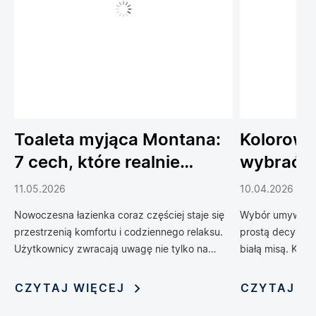
Toaleta myjąca Montana:
Kolorowe
7 cech, które realnie
wybrać 
podnoszą komfort
do łazien
11.05.2026
10.04.2026
codziennego życia
Nowoczesna łazienka coraz częściej staje się
Wybór umywalki 
przestrzenią komfortu i codziennego relaksu.
prostą decyzją 
Użytkownicy zwracają uwagę nie tylko na
białą misą. Kol
design, ale również na technologie, które
zrewolucjonizow
poprawiają wygodę, higienę i funkcjonalność
oferując możliwo
CZYTAJ WIĘCEJ
CZYTAJ W
wnętrza. Jednym z rozwiązań, które
nadania jej nie