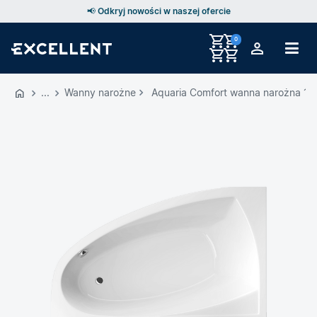
📢 Odkryj nowości w naszej ofercie
0
Przejdź
do
Wanny narożne
Aquaria Comfort wanna narożna 160
GŁÓWNEJ
ZAWARTOŚCI
MENU
MENU
UŻYTKOWNIKA
WYSZUKIWARKI