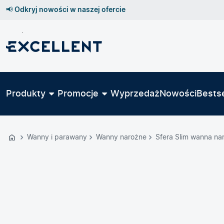
📢 Odkryj nowości w naszej ofercie
Przejdź
do
GŁÓWNEJ
ZAWARTOŚCI
Produkty
Promocje
Wyprzedaż
Nowości
Bestse
MENU
MENU
UŻYTKOWNIKA
Wanny i parawany
Wanny narożne
Sfera Slim wanna na
WYSZUKIWARKI