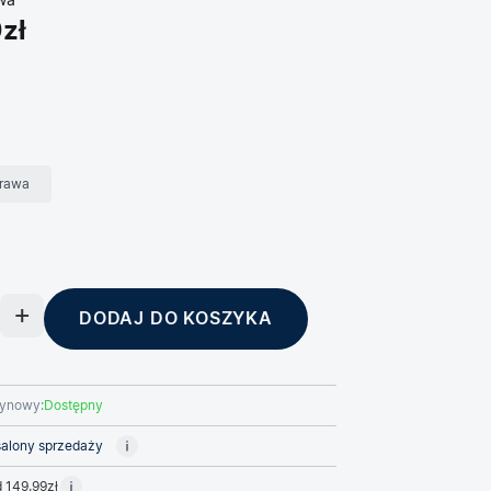
wa
zł
rawa
DODAJ DO KOSZYKA
ynowy:
Dostępny
alony sprzedaży
 149,99zł