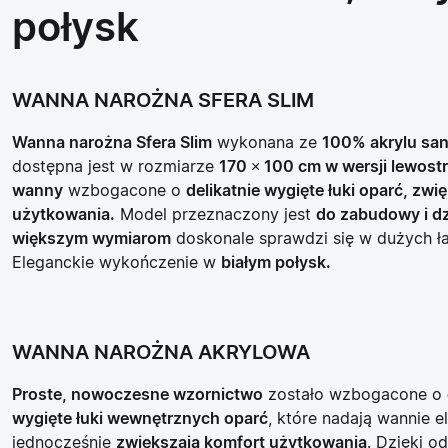
połysk
WANNA NAROŻNA SFERA SLIM
Wanna narożna Sfera Slim
wykonana ze
100% akrylu san
dostępna jest w rozmiarze
170 × 100 cm w wersji lewost
wanny
wzbogacone o
delikatnie wygięte łuki oparć, zwi
użytkowania.
Model przeznaczony jest
do zabudowy i d
większym wymiarom
doskonale sprawdzi się w dużych ła
Eleganckie wykończenie w
białym połysk.
WANNA NAROŻNA AKRYLOWA
Proste, nowoczesne wzornictwo
zostało wzbogacone o
wygięte łuki wewnętrznych oparć
, które nadają wannie e
jednocześnie
zwiększają komfort użytkowania
. Dzięki o