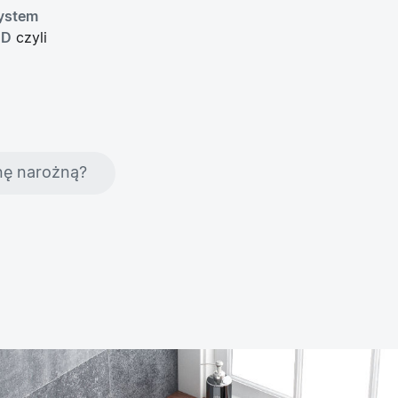
ystem
ED
czyli
nę narożną?