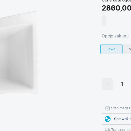
Cena katalogo
2860,00
Opcje zakupu
lewa
p
Stan magaz
Sprawdź s
Transport:
od