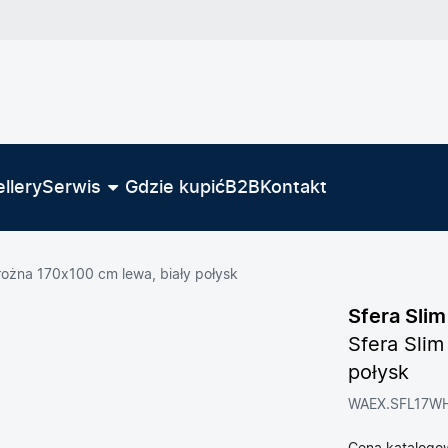
llery
Serwis
Gdzie kupić
B2B
Kontakt
rożna 170x100 cm lewa, biały połysk
Sfera Slim
Sfera Sli
połysk
WAEX.SFL17W