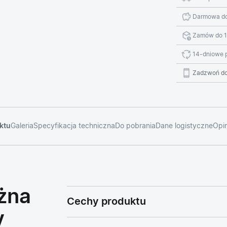
Darmowa do
Zamów do 1
14-dniowe 
Zadzwoń do
ktu
Galeria
Specyfikacja techniczna
Do pobrania
Dane logistyczne
Opin
żna
Cechy produktu
y