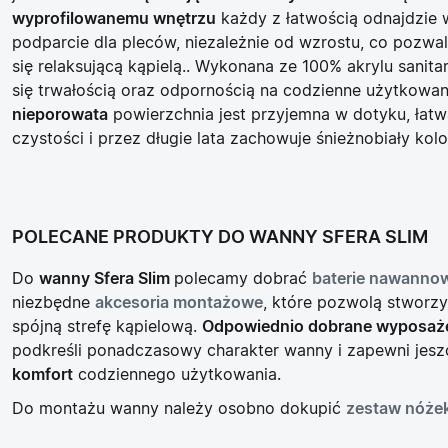
wyprofilowanemu wnętrzu
każdy z łatwością odnajdzie
podparcie dla pleców, niezależnie od wzrostu, co pozwal
się relaksującą kąpielą.. Wykonana ze 100% akrylu sanit
się trwałością oraz odpornością na codzienne użytkowan
nieporowata
powierzchnia jest przyjemna w dotyku, łat
czystości i przez długie lata zachowuje śnieżnobiały kolo
POLECANE PRODUKTY DO WANNY SFERA SLIM
Do
wanny Sfera Slim
polecamy dobrać
baterie nawanno
niezbędne
akcesoria montażowe
, które pozwolą stworzy
spójną strefę kąpielową.
Odpowiednio dobrane wyposaż
podkreśli ponadczasowy charakter wanny i zapewni jes
komfort
codziennego użytkowania.
Do montażu wanny należy osobno dokupić
zestaw nóże