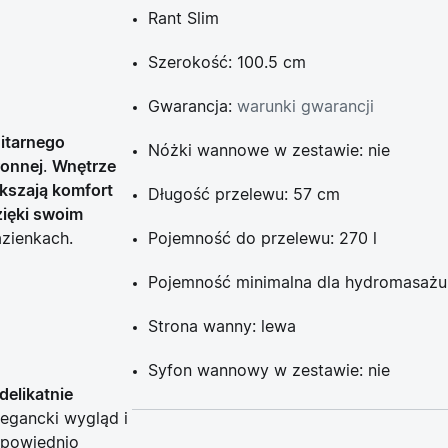
Rant Slim
Szerokość: 100.5 cm
Gwarancja:
warunki gwarancji
itarnego
Nóżki wannowe w zestawie: nie
ronnej
.
Wnętrze
ększają komfort
Długość przelewu: 57 cm
zięki swoim
zienkach.
Pojemność do przelewu: 270 l
Pojemność minimalna dla hydromasażu:
Strona wanny: lewa
Syfon wannowy w zestawie: nie
delikatnie
legancki wygląd i
dpowiednio