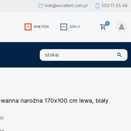
bok@excellent.com.pl
503 11 55 44
0
WNĘTRZA
SZKŁO
szukaj
m wanna narożna 170x100 cm lewa, biały
HS