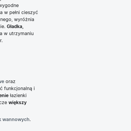
 wygodne
a w pełni cieszyć
arnego, wyróżnia
ie.
Gładka,
wa w utrzymaniu
r.
we
oraz
ć funkcjonalną i
enie
łazienki
zcze
większy
k wannowych
.