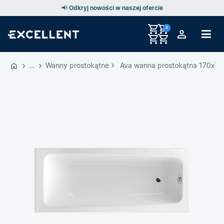
📢 Odkryj nowości w naszej ofercie
0
Przejdź
do
Wanny prostokątne
Ava wanna prostokątna 170x70 
GŁÓWNEJ
ZAWARTOŚCI
MENU
MENU
UŻYTKOWNIKA
WYSZUKIWARKI