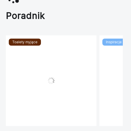
Poradnik
Toalety myjące
Inspiracje