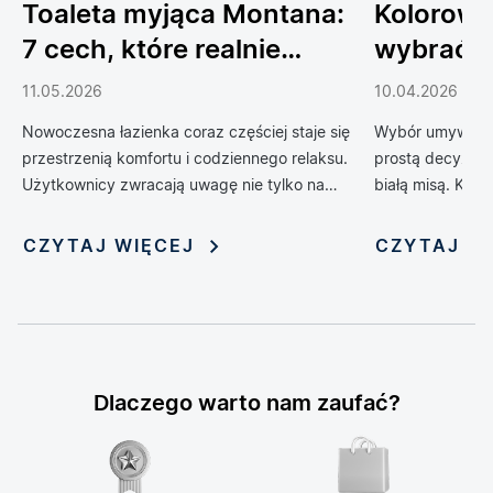
Toaleta myjąca Montana:
Kolorowe
7 cech, które realnie
wybrać 
podnoszą komfort
do łazien
11.05.2026
10.04.2026
codziennego życia
Nowoczesna łazienka coraz częściej staje się
Wybór umywalki 
przestrzenią komfortu i codziennego relaksu.
prostą decyzją 
Użytkownicy zwracają uwagę nie tylko na
białą misą. Kol
design, ale również na technologie, które
zrewolucjonizow
poprawiają wygodę, higienę i funkcjonalność
oferując możliwo
CZYTAJ WIĘCEJ
CZYTAJ W
wnętrza. Jednym z rozwiązań, które
nadania jej nie
dynamicznie zyskuje popularność, jest toaleta
myjąca — połączenie klasycznej miski WC z
funkcją bidetu i szeregiem inteligentnych
udogodnień. Rosnąca popularność tych
zaawansowanych urządzeń sprawia, że stają
Dlaczego warto nam zaufać?
się one symbolem nowoczesnego stylu życia i
modnym elementem aranżacji łazienek.