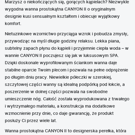
Marzysz o niekończących się, gorących kąpielach? Niezwykle
wygodna wanna prostokątna CANYON II o oryginalnym
designie kusi sensualnym kształtem i obiecuje wyjątkowy
komfort.
Nietuzinkowe wzornictwo przyciąga wzrok i pobudza zmysły,
przywodząc na myśl długie godziny relaksu. Lekka piana,
subtelny zapach płynu do kąpieli i przyjemnie ciepła woda – w
wannie CANYON II poczujesz się jak w luksusowym SPA.
Dzięki doskonale wyprofilowanym ściankom wanna daje
stabilne oparcie Twoim plecom i pozwala na pełne odprężenie
po długim dniu pracy. Niewielkie półeczki w szerokiej,
szczytowej części wanny są idealną podpórką pod łokcie, a
poszerzenie w dolnej części pozwala na swobodne
umieszczenie nóg. Całość została wyprodukowana z trwałego
i wytrzymałego materiału, a konstrukcja ma dodatkowe
wzmocnienie przy dnie, co daje gwarancję, że produkt
posłuży Ci przez wiele lat.
Wanna prostokątna CANYON II to designerska perełka, która