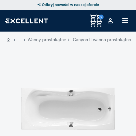
📢 Odkryj nowości w naszej ofercie
0
Przejdź
do
Wanny prostokątne
Canyon II wanna prostokątna 1
GŁÓWNEJ
ZAWARTOŚCI
MENU
MENU
UŻYTKOWNIKA
WYSZUKIWARKI