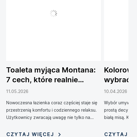
Toaleta myjąca Montana:
Kolorowe
7 cech, które realnie
wybrać 
podnoszą komfort
do łazien
11.05.2026
10.04.2026
codziennego życia
Nowoczesna łazienka coraz częściej staje się
Wybór umywalki 
przestrzenią komfortu i codziennego relaksu.
prostą decyzją 
Użytkownicy zwracają uwagę nie tylko na
białą misą. Kol
design, ale również na technologie, które
zrewolucjonizow
poprawiają wygodę, higienę i funkcjonalność
oferując możliwo
CZYTAJ WIĘCEJ
CZYTAJ W