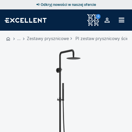
📢 Odkryj nowości w naszej ofercie
0
Przejdź
do
Zestawy prysznicowe
PI zestaw prysznicowy ście
GŁÓWNEJ
ZAWARTOŚCI
MENU
MENU
UŻYTKOWNIKA
WYSZUKIWARKI