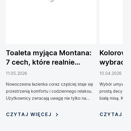
Toaleta myjąca Montana:
Kolorowe
7 cech, które realnie
wybrać 
podnoszą komfort
do łazien
11.05.2026
10.04.2026
codziennego życia
Nowoczesna łazienka coraz częściej staje się
Wybór umywalki 
przestrzenią komfortu i codziennego relaksu.
prostą decyzją 
Użytkownicy zwracają uwagę nie tylko na
białą misą. Kol
design, ale również na technologie, które
zrewolucjonizow
poprawiają wygodę, higienę i funkcjonalność
oferując możliwo
CZYTAJ WIĘCEJ
CZYTAJ W
wnętrza. Jednym z rozwiązań, które
nadania jej nie
dynamicznie zyskuje popularność, jest toaleta