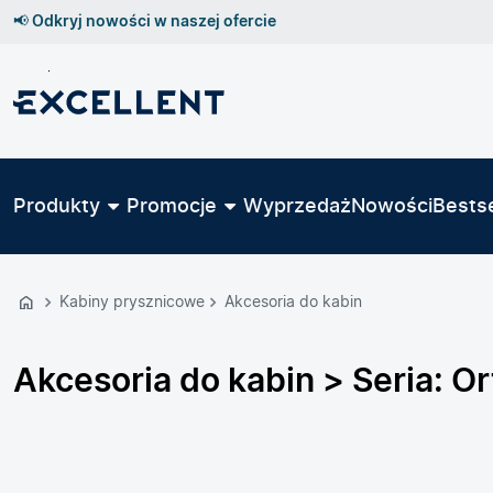
📢 Odkryj nowości w naszej ofercie
Przejdź
do
GŁÓWNEJ
ZAWARTOŚCI
Produkty
Promocje
Wyprzedaż
Nowości
Bestse
PRODUKTÓW
MENU
MENU
Kabiny prysznicowe
Akcesoria do kabin
UŻYTKOWNIKA
WYSZUKIWARKI
Akcesoria do kabin > Seria: Or
Filtry produktów