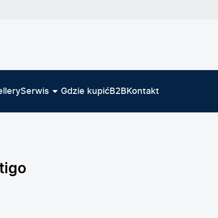
llery
Serwis
Gdzie kupić
B2B
Kontakt
tigo