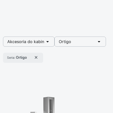
wybrano
wybrano
Akcesoria do kabin
Ortigo
×
Ortigo
Seria: