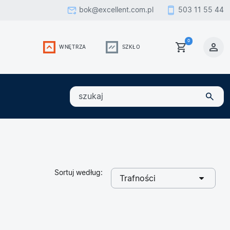
bok@excellent.com.pl
503 11 55 44
0
WNĘTRZA
SZKŁO
szukaj
Sortuj według:
wybrano
Trafności