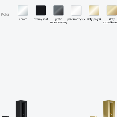
Kolor
chrom
czarny mat
grafit
przezroczysty
złoty połysk
złoty
szczotkowany
szczotkow