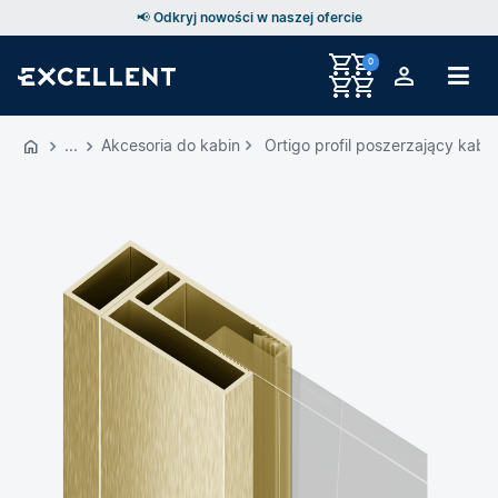
📢 Odkryj nowości w naszej ofercie
0
Przejdź
do
Akcesoria do kabin
Ortigo profil poszerzający kab
GŁÓWNEJ
ZAWARTOŚCI
MENU
MENU
UŻYTKOWNIKA
WYSZUKIWARKI