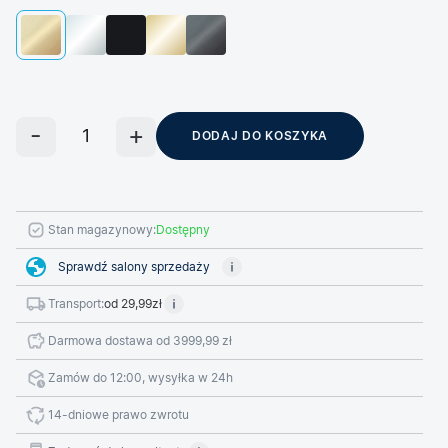
DODAJ DO KOSZYKA
Stan magazynowy:
Dostępny
Sprawdź salony sprzedaży
Transport:
od 29,99zł
Darmowa dostawa od 3999,99 zł
Zamów do 12:00, wysyłka w 24h
14-dniowe prawo zwrotu