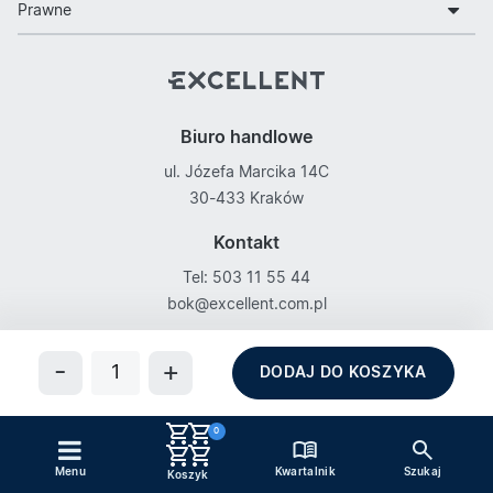
Prawne
Biuro handlowe
ul. Józefa Marcika 14C
30-433 Kraków
Kontakt
Tel: 503 11 55 44
bok@excellent.com.pl
Obserwuj nas na
DODAJ DO KOSZYKA
0
Kwartalnik
Menu
Szukaj
Copyright © Excellent
Koszyk