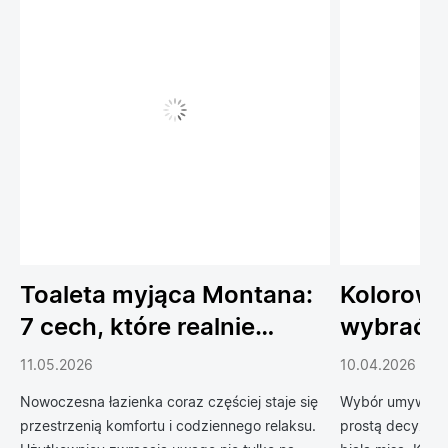
Toaleta myjąca Montana:
Kolorowe
7 cech, które realnie
wybrać 
podnoszą komfort
do łazien
11.05.2026
10.04.2026
codziennego życia
Nowoczesna łazienka coraz częściej staje się
Wybór umywalki 
przestrzenią komfortu i codziennego relaksu.
prostą decyzją 