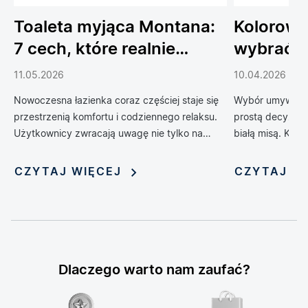
Toaleta myjąca Montana:
Kolorowe
7 cech, które realnie
wybrać 
podnoszą komfort
do łazien
11.05.2026
10.04.2026
codziennego życia
Nowoczesna łazienka coraz częściej staje się
Wybór umywalki 
przestrzenią komfortu i codziennego relaksu.
prostą decyzją 
Użytkownicy zwracają uwagę nie tylko na
białą misą. Kol
design, ale również na technologie, które
zrewolucjonizow
poprawiają wygodę, higienę i funkcjonalność
oferując możliwo
CZYTAJ WIĘCEJ
CZYTAJ W
wnętrza. Jednym z rozwiązań, które
nadania jej nie
dynamicznie zyskuje popularność, jest toaleta
myjąca — połączenie klasycznej miski WC z
funkcją bidetu i szeregiem inteligentnych
udogodnień. Rosnąca popularność tych
zaawansowanych urządzeń sprawia, że stają
Dlaczego warto nam zaufać?
się one symbolem nowoczesnego stylu życia i
modnym elementem aranżacji łazienek.