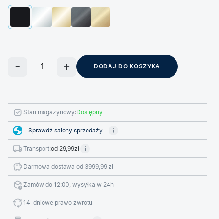
DODAJ DO KOSZYKA
Stan magazynowy:
Dostępny
Sprawdź salony sprzedaży
Transport:
od 29,99zł
Darmowa dostawa od 3999,99 zł
Zamów do 12:00, wysyłka w 24h
14-dniowe prawo zwrotu