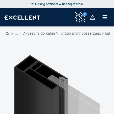
📢 Odkryj nowości w naszej ofercie
0
Przejdź
do
Akcesoria do kabin
Ortigo profil poszerzający kab
GŁÓWNEJ
ZAWARTOŚCI
MENU
MENU
UŻYTKOWNIKA
WYSZUKIWARKI