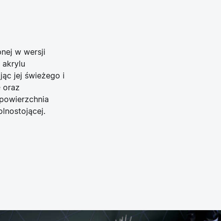
nej w wersji
 akrylu
jąc jej świeżego i
 oraz
 powierzchnia
lnostojącej.