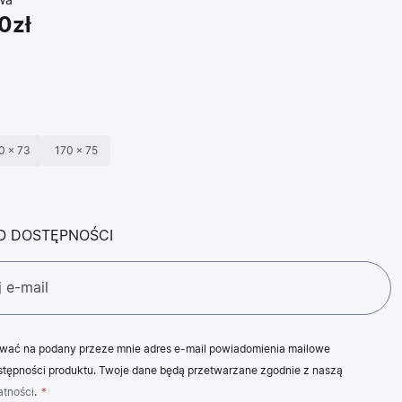
wa
0zł
0 × 73
170 × 75
O DOSTĘPNOŚCI
wać na podany przeze mnie adres e-mail powiadomienia mailowe
tępności produktu. Twoje dane będą przetwarzane zgodnie z naszą
atności
.