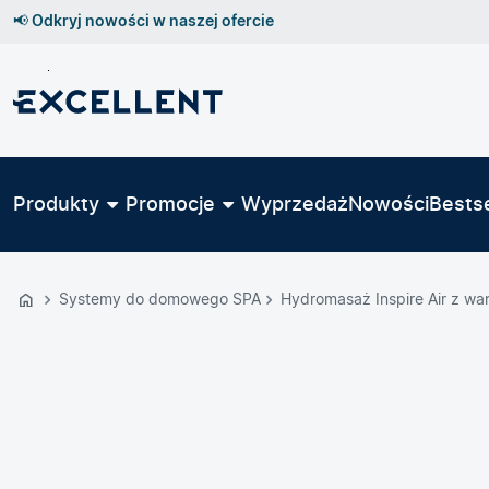
📢 Odkryj nowości w naszej ofercie
Przejdź
do
GŁÓWNEJ
ZAWARTOŚCI
Produkty
Promocje
Wyprzedaż
Nowości
Bestse
MENU
MENU
UŻYTKOWNIKA
Systemy do domowego SPA
Hydromasaż Inspire Air z wa
WYSZUKIWARKI