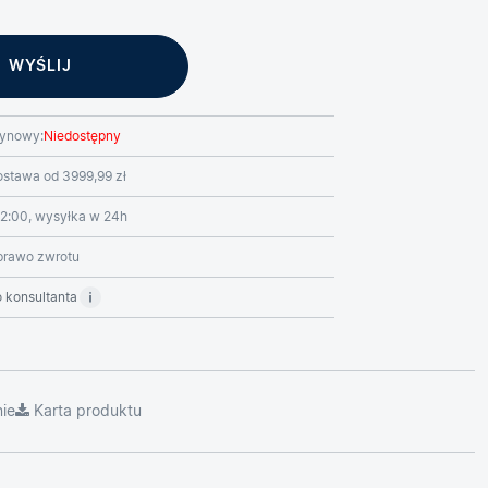
ynowy:
Niedostępny
stawa od 3999,99 zł
2:00, wysyłka w 24h
prawo zwrotu
 konsultanta
ie
Karta produktu