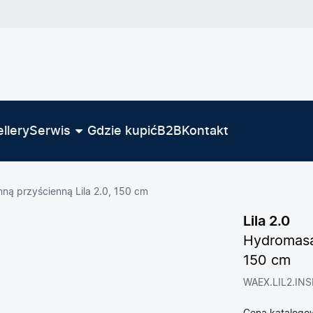
llery
Serwis
Gdzie kupić
B2B
Kontakt
nną przyścienną Lila 2.0, 150 cm
Lila 2.0
Hydromasaż
150 cm
WAEX.LIL2.IN