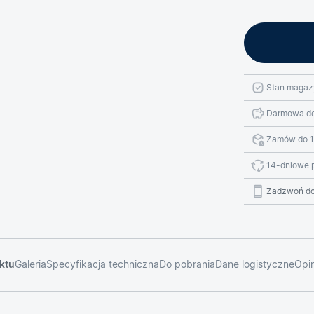
Stan magaz
Darmowa do
Zamów do 1
14-dniowe 
Zadzwoń do
ktu
Galeria
Specyfikacja techniczna
Do pobrania
Dane logistyczne
Opin