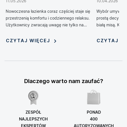
11.05.2026
10.04.2026
codziennego życia
Nowoczesna łazienka coraz częściej staje się
Wybór umywalki 
przestrzenią komfortu i codziennego relaksu.
prostą decyzją 
Użytkownicy zwracają uwagę nie tylko na
białą misą. Kol
design, ale również na technologie, które
zrewolucjonizow
poprawiają wygodę, higienę i funkcjonalność
oferując możliwo
CZYTAJ WIĘCEJ
CZYTAJ W
wnętrza. Jednym z rozwiązań, które
nadania jej nie
dynamicznie zyskuje popularność, jest toaleta
myjąca — połączenie klasycznej miski WC z
funkcją bidetu i szeregiem inteligentnych
udogodnień. Rosnąca popularność tych
zaawansowanych urządzeń sprawia, że stają
Dlaczego warto nam zaufać?
się one symbolem nowoczesnego stylu życia i
modnym elementem aranżacji łazienek.
ZESPÓŁ
PONAD
NAJLEPSZYCH
400
EKSPERTÓW
AUTORYZOWANYCH