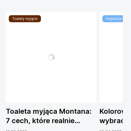
Toalety myjące
Inspiracje
Toaleta myjąca Montana:
Kolorowe
7 cech, które realnie
wybrać 
podnoszą komfort
do łazien