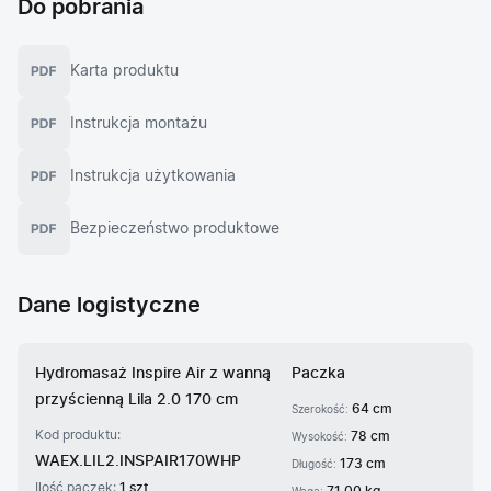
Do pobrania
Karta produktu
Instrukcja montażu
Instrukcja użytkowania
Bezpieczeństwo produktowe
Dane logistyczne
Hydromasaż Inspire Air z wanną
Paczka
przyścienną Lila 2.0 170 cm
64 cm
Szerokość:
Kod produktu:
78 cm
Wysokość:
WAEX.LIL2.INSPAIR170WHP
173 cm
Długość:
Ilość paczek:
1 szt.