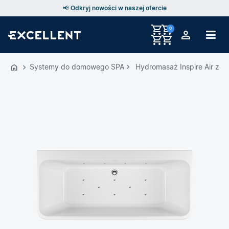
📢 Odkryj nowości w naszej ofercie
0
Przejdź
do
Systemy do domowego SPA
Hydromasaż Inspire Air z w
GŁÓWNEJ
ZAWARTOŚCI
MENU
MENU
UŻYTKOWNIKA
WYSZUKIWARKI