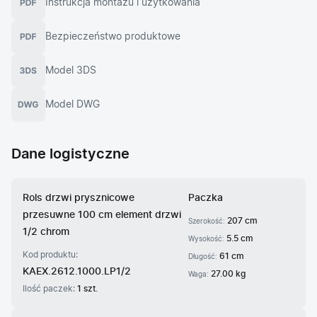
Instrukcja montażu i użytkowania
Bezpieczeństwo produktowe
Model 3DS
Model DWG
Dane logistyczne
Rols drzwi prysznicowe
Paczka
przesuwne 100 cm element drzwi
207 cm
Szerokość:
1/2 chrom
5.5 cm
Wysokość:
Kod produktu:
61 cm
Długość:
KAEX.2612.1000.LP1/2
27.00 kg
Waga:
Ilość paczek:
1 szt.