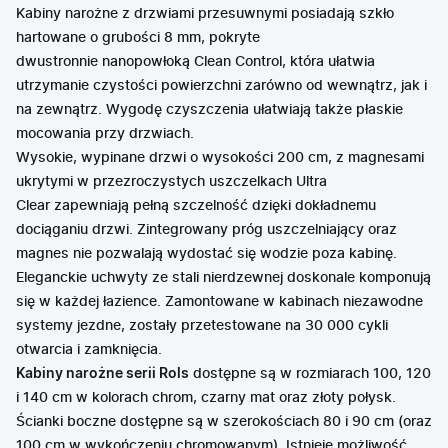
Kabiny narożne z drzwiami przesuwnymi posiadają
szkło
hartowane o grubości 8 mm
, pokryte
dwustronnie
nanopowłoką Clean Control
, która ułatwia
utrzymanie czystości powierzchni zarówno od wewnątrz, jak i
na zewnątrz. Wygodę czyszczenia ułatwiają także płaskie
mocowania przy drzwiach.
Wysokie, wypinane drzwi o wysokości 200 cm, z magnesami
ukrytymi w
przezroczystych uszczelkach Ultra
Clear
zapewniają pełną szczelność dzięki dokładnemu
dociąganiu drzwi. Zintegrowany próg uszczelniający oraz
magnes nie pozwalają wydostać się wodzie poza kabinę.
Eleganckie
uchwyty ze stali nierdzewnej
doskonale komponują
się w każdej łazience. Zamontowane w kabinach niezawodne
systemy jezdne, zostały przetestowane na 30 000 cykli
otwarcia i zamknięcia.
Kabiny narożne serii Rols
dostępne są w rozmiarach 100, 120
i 140 cm w kolorach
chrom, czarny mat oraz złoty połysk
.
Ścianki boczne dostępne są w szerokościach 80 i 90 cm (oraz
100 cm w wykończeniu chromowanym). Istnieje możliwość