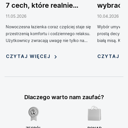
7 cech, które realnie
wybrać 
podnoszą komfort
do łazien
11.05.2026
10.04.2026
codziennego życia
Nowoczesna łazienka coraz częściej staje się
Wybór umywalki 
przestrzenią komfortu i codziennego relaksu.
prostą decyzją 
Użytkownicy zwracają uwagę nie tylko na
białą misą. Kol
design, ale również na technologie, które
zrewolucjonizow
poprawiają wygodę, higienę i funkcjonalność
oferując możliwo
CZYTAJ WIĘCEJ
CZYTAJ W
wnętrza. Jednym z rozwiązań, które
nadania jej nie
dynamicznie zyskuje popularność, jest toaleta
myjąca — połączenie klasycznej miski WC z
funkcją bidetu i szeregiem inteligentnych
udogodnień. Rosnąca popularność tych
zaawansowanych urządzeń sprawia, że stają
Dlaczego warto nam zaufać?
się one symbolem nowoczesnego stylu życia i
modnym elementem aranżacji łazienek.