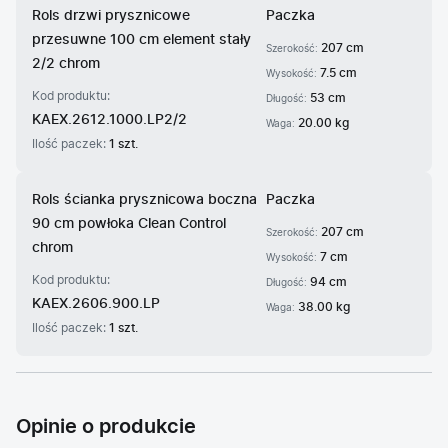
Rols drzwi prysznicowe
Paczka
przesuwne 100 cm element stały
207 cm
Szerokość:
2/2 chrom
7.5 cm
Wysokość:
Kod produktu:
53 cm
Długość:
KAEX.2612.1000.LP2/2
20.00 kg
Waga:
Ilość paczek:
1 szt.
Rols ścianka prysznicowa boczna
Paczka
90 cm powłoka Clean Control
207 cm
Szerokość:
chrom
7 cm
Wysokość:
Kod produktu:
94 cm
Długość:
KAEX.2606.900.LP
38.00 kg
Waga:
Ilość paczek:
1 szt.
Opinie o produkcie