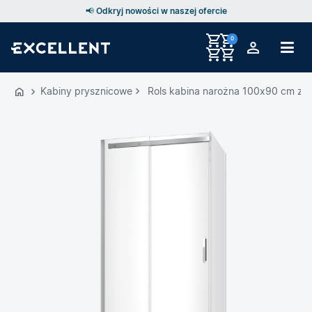
📢 Odkryj nowości w naszej ofercie
0
Przejdź
do
Kabiny prysznicowe
Rols kabina narożna 100x90 cm z d
GŁÓWNEJ
ZAWARTOŚCI
MENU
MENU
UŻYTKOWNIKA
WYSZUKIWARKI