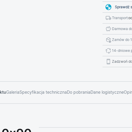
Sprawdź s
Transport:
od
Darmowa do
Zamów do 1
14-dniowe 
Zadzwoń do
ktu
Galeria
Specyfikacja techniczna
Do pobrania
Dane logistyczne
Opin