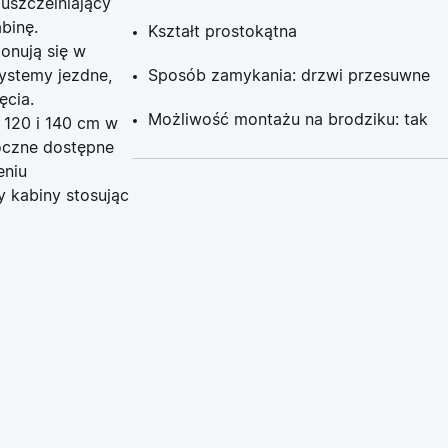
uszczelniający
binę.
Kształt prostokątna
nują się w
ystemy jezdne,
Sposób zamykania: drzwi przesuwne
ęcia.
Możliwość montażu na brodziku: tak
 120 i 140 cm w
boczne dostępne
eniu
 kabiny stosując