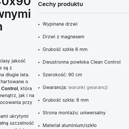
140x90
Cechy produktu
wnymi
n
Wypinane drzwi
Drzwi z magnesem
Grubość szkła 8 mm
klasy jakość
Dwustronna powłoka Clean Control
e są z
a długie lata.
Szerokość: 90 cm
 hartowane o
Gwarancja:
warunki gwarancji
 Control
, która
wnątrz, jak i na
Grubość szkła: 8 mm
mocowania przy
Strona montażu: uniwersalny
ami ukrytymi
ełną szczelność
Materiał aluminium/szkło