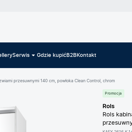
llery
Serwis
Gdzie kupić
B2B
Kontakt
zwiami przesuwnymi 140 cm, powłoka Clean Control, chrom
Promocja
Rols
Rols kabi
przesuwny