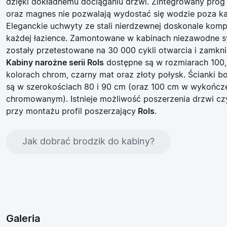
dzięki dokładnemu dociąganiu drzwi. Zintegrowany próg 
oraz magnes nie pozwalają wydostać się wodzie poza ka
Eleganckie
uchwyty ze stali nierdzewnej
doskonale kompo
każdej łazience. Zamontowane w kabinach niezawodne s
zostały przetestowane na 30 000 cykli otwarcia i zamkni
Kabiny narożne serii Rols
dostępne są w rozmiarach 100,
kolorach
chrom, czarny mat oraz złoty połysk
. Ścianki 
są w szerokościach 80 i 90 cm (oraz 100 cm w wykończ
chromowanym). Istnieje możliwość poszerzenia drzwi czy
przy montażu profil poszerzający
Rols
.
Jak dobrać brodzik do kabiny?
Galeria