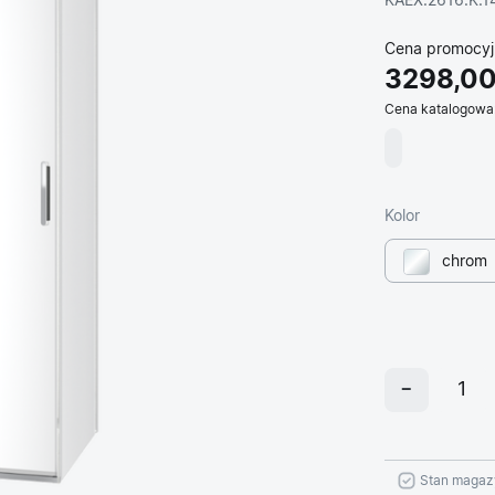
KAEX.2616.K.
Cena promocyj
3298,00
Cena katalogowa
Kolor
chrom
Stan magaz