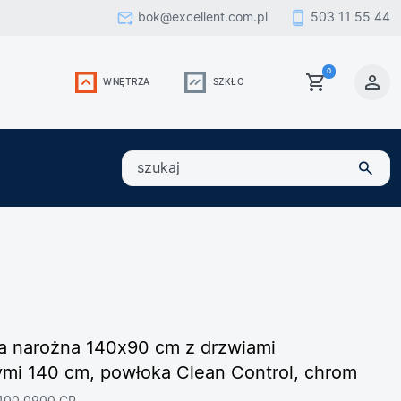
bok@excellent.com.pl
503 11 55 44
0
WNĘTRZA
SZKŁO
szukaj
na narożna 140x90 cm z drzwiami
mi 140 cm, powłoka Clean Control, chrom