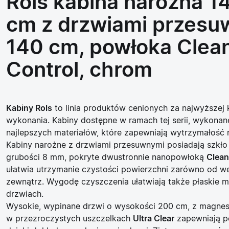
Rols kabina narożna 
cm z drzwiami przesu
140 cm, powłoka Clea
Control, chrom
Kabiny Rols
to linia produktów cenionych za najwyższej 
wykonania. Kabiny dostępne w ramach tej serii, wykonan
najlepszych materiałów, które zapewniają wytrzymałość n
Kabiny narożne z drzwiami przesuwnymi posiadają
szkło
grubości 8 mm
, pokryte dwustronnie
nanopowłoką
Clean
ułatwia utrzymanie czystości powierzchni zarówno od we
zewnątrz. Wygodę czyszczenia ułatwiają także płaskie 
drzwiach.
Wysokie, wypinane drzwi o wysokości 200 cm, z magnes
w
przezroczystych uszczelkach
Ultra Clear
zapewniają p