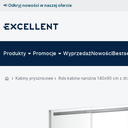
📢 Odkryj nowości w naszej ofercie
Przejdź
do
GŁÓWNEJ
ZAWARTOŚCI
Produkty
Promocje
Wyprzedaż
Nowości
Bestse
MENU
MENU
UŻYTKOWNIKA
Kabiny prysznicowe
Rols kabina narożna 140x90 cm z dr
WYSZUKIWARKI