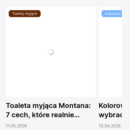
Toalety myjące
Inspiracje
Toaleta myjąca Montana:
Kolorowe
7 cech, które realnie
wybrać 
podnoszą komfort
do łazien
11.05.2026
10.04.2026