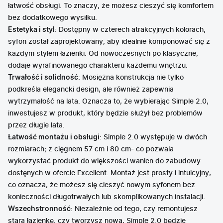
łatwość obsługi. To znaczy, że możesz cieszyć się komfortem
bez dodatkowego wysiłku.
Estetyka i styl
: Dostępny w czterech atrakcyjnych kolorach,
syfon został zaprojektowany, aby idealnie komponować się z
każdym stylem łazienki. Od nowoczesnych po klasyczne,
dodaje wyrafinowanego charakteru każdemu wnętrzu.
Trwałość i solidność
: Mosiężna konstrukcja nie tylko
podkreśla elegancki design, ale również zapewnia
wytrzymałość na lata. Oznacza to, że wybierając Simple 2.0,
inwestujesz w produkt, który będzie służył bez problemów
przez długie lata.
Łatwość montażu i obsługi
: Simple 2.0 występuje w dwóch
rozmiarach; z cięgnem 57 cm i 80 cm- co pozwala
wykorzystać produkt do większości wanien do zabudowy
dostęnych w ofercie Excellent. Montaż jest prosty i intuicyjny,
co oznacza, że możesz się cieszyć nowym syfonem bez
konieczności długotrwałych lub skomplikowanych instalacji.
Wszechstronność
: Niezależnie od tego, czy remontujesz
starą łazienkę, czy tworzysz nową, Simple 2.0 będzie