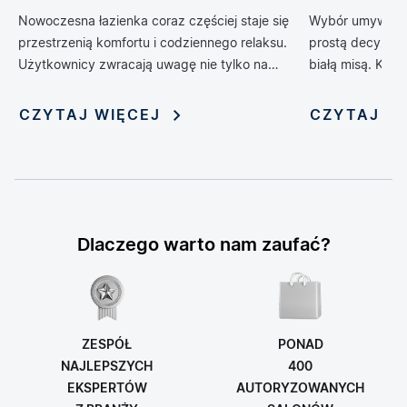
codziennego życia
Nowoczesna łazienka coraz częściej staje się
Wybór umywalki 
przestrzenią komfortu i codziennego relaksu.
prostą decyzją 
Użytkownicy zwracają uwagę nie tylko na
białą misą. Kol
design, ale również na technologie, które
zrewolucjonizow
poprawiają wygodę, higienę i funkcjonalność
oferując możliwo
CZYTAJ WIĘCEJ
CZYTAJ W
wnętrza. Jednym z rozwiązań, które
nadania jej nie
dynamicznie zyskuje popularność, jest toaleta
myjąca — połączenie klasycznej miski WC z
funkcją bidetu i szeregiem inteligentnych
udogodnień. Rosnąca popularność tych
zaawansowanych urządzeń sprawia, że stają
Dlaczego warto nam zaufać?
się one symbolem nowoczesnego stylu życia i
modnym elementem aranżacji łazienek.
ZESPÓŁ
PONAD
NAJLEPSZYCH
400
EKSPERTÓW
AUTORYZOWANYCH