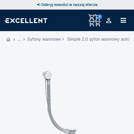
📢 Odkryj nowości w naszej ofercie
0
Przejdź
do
Syfony wannowe
Simple 2.0 syfon wannowy automa
GŁÓWNEJ
ZAWARTOŚCI
MENU
MENU
UŻYTKOWNIKA
WYSZUKIWARKI