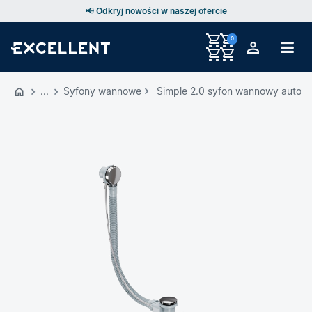
📢 Odkryj nowości w naszej ofercie
0
Przejdź
do
Syfony wannowe
Simple 2.0 syfon wannowy autom
GŁÓWNEJ
ZAWARTOŚCI
MENU
MENU
UŻYTKOWNIKA
WYSZUKIWARKI