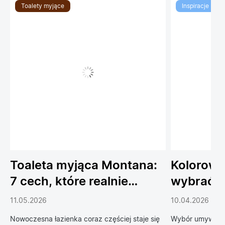
Toalety myjące
Inspiracje
Toaleta myjąca Montana:
Kolorowe
7 cech, które realnie
wybrać 
podnoszą komfort
do łazien
11.05.2026
10.04.2026
codziennego życia
Nowoczesna łazienka coraz częściej staje się
Wybór umywalki 