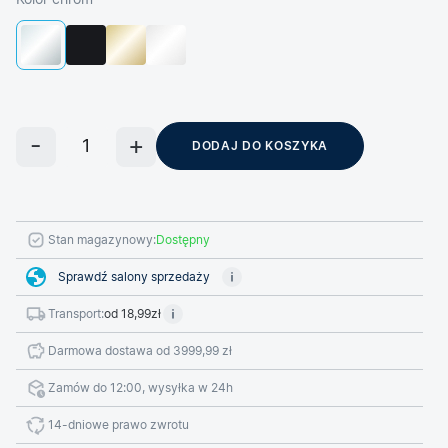
Kolor chrom
DODAJ DO KOSZYKA
Stan magazynowy:
Dostępny
Sprawdź salony sprzedaży
Transport:
od 18,99zł
Darmowa dostawa od 3999,99 zł
Zamów do 12:00, wysyłka w 24h
14-dniowe prawo zwrotu