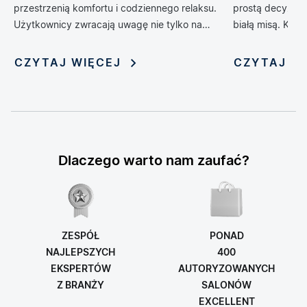
przestrzenią komfortu i codziennego relaksu.
prostą decyzją 
Użytkownicy zwracają uwagę nie tylko na
białą misą. Kol
design, ale również na technologie, które
zrewolucjonizow
poprawiają wygodę, higienę i funkcjonalność
oferując możliwo
CZYTAJ WIĘCEJ
CZYTAJ W
wnętrza. Jednym z rozwiązań, które
nadania jej nie
dynamicznie zyskuje popularność, jest toaleta
myjąca — połączenie klasycznej miski WC z
funkcją bidetu i szeregiem inteligentnych
udogodnień. Rosnąca popularność tych
zaawansowanych urządzeń sprawia, że stają
Dlaczego warto nam zaufać?
się one symbolem nowoczesnego stylu życia i
modnym elementem aranżacji łazienek.
ZESPÓŁ
PONAD
NAJLEPSZYCH
400
EKSPERTÓW
AUTORYZOWANYCH
Z BRANŻY
SALONÓW
EXCELLENT