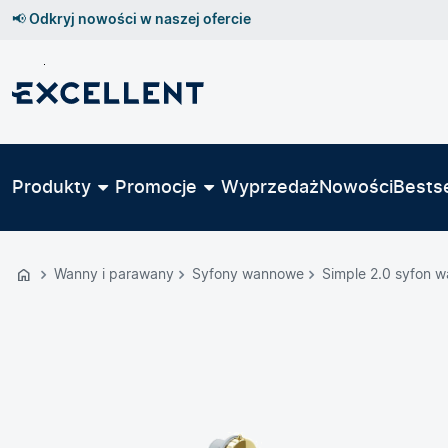
📢 Odkryj nowości w naszej ofercie
Przejdź
do
GŁÓWNEJ
ZAWARTOŚCI
Produkty
Promocje
Wyprzedaż
Nowości
Bestse
MENU
MENU
UŻYTKOWNIKA
Wanny i parawany
Syfony wannowe
Simple 2.0 syfon 
WYSZUKIWARKI