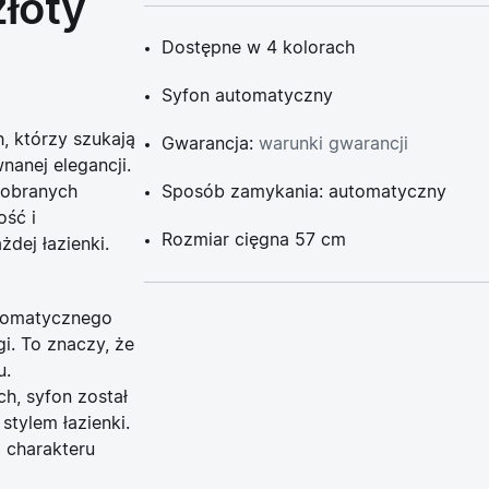
łoty
Dostępne w 4 kolorach
Syfon automatyczny
, którzy szukają
Gwarancja:
warunki gwarancji
nanej elegancji.
dobranych
Sposób zamykania: automatyczny
ość i
Rozmiar cięgna 57 cm
dej łazienki.
tomatycznego
i. To znaczy, że
u.
h, syfon został
tylem łazienki.
 charakteru