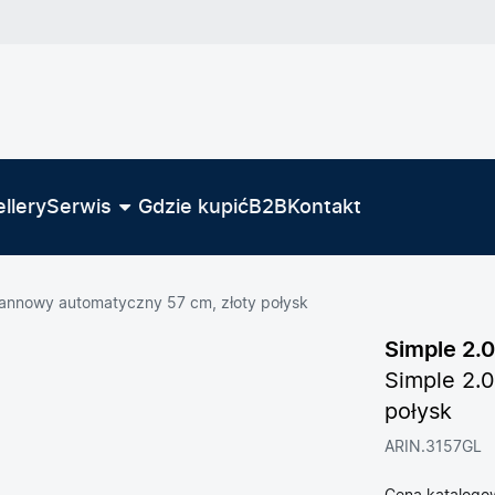
llery
Serwis
Gdzie kupić
B2B
Kontakt
wannowy automatyczny 57 cm, złoty połysk
Simple 2.0
Simple 2.
połysk
ARIN.3157GL