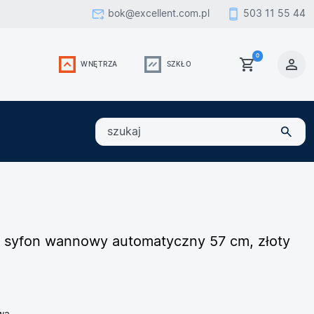
bok@excellent.com.pl
503 11 55 44
0
WNĘTRZA
SZKŁO
szukaj
0 syfon wannowy automatyczny 57 cm, złoty