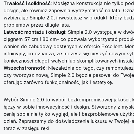
Trwałość i solidność
: Mosiężna konstrukcja nie tylko pod
design, ale również zapewnia wytrzymałość na lata. Ozna
wybierając Simple 2.0, inwestujesz w produkt, który będz
problemów przez długie lata.
Łatwość montażu i obsługi
: Simple 2.0 występuje w dwó
cięgnem 57 cm i 80 cm- co pozwala wykorzystać produk
wanien do zabudowy dostęnych w ofercie Excellent. Mont
intuicyjny, co oznacza, że możesz się cieszyć nowym s
konieczności długotrwałych lub skomplikowanych instalac
Wszechstronność
: Niezależnie od tego, czy remontujesz 
czy tworzysz nową, Simple 2.0 będzie pasował do Twoje
oferując zarówno funkcjonalność, jak i estetykę.
Wybór Simple 2.0 to wybór bezkompromisowej jakości, k
łączy w sobie innowacyjność i design. Stworzony z myślą
cenią sobie nie tylko wygląd, ale i bezproblemowe użyt
dzień. Zapraszamy do doświadczenia luksusu w Twojej łaz
teraz w zasięgu ręki.