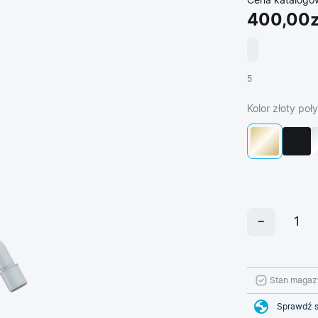
Cena katalogo
400,00z
5
Kolor złoty poł
Stan magaz
Sprawdź s