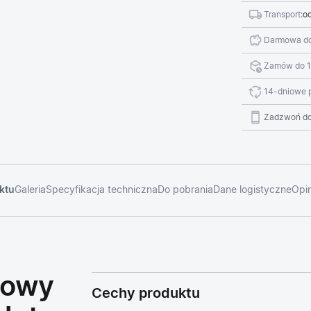
Transport:
od
Darmowa do
Zamów do 1
14-dniowe 
Zadzwoń do
ktu
Galeria
Specyfikacja techniczna
Do pobrania
Dane logistyczne
Opin
nowy
Cechy produktu