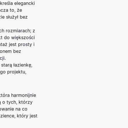
kreśla elegancki
cza to, że
ie służył bez
ch rozmiarach; z
t do większości
aż jest prosty i
yfonem bez
ji.
starą łazienkę,
go projektu,
tóra harmonijnie
 o tych, którzy
kowanie na co
ience, który jest