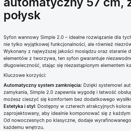
automatyczny 57 cm, z
połysk
Syfon wannowy Simple 2.0 – idealne rozwiązanie dla tych
nie tylko wyjątkowej funkcjonalności, ale również niezrów
Wykonany z najwyższej jakości mosiądzu oraz staranie 
elementów z tworzywa, ten syfon gwarantuje niezawodn
długowieczność, stając się niezastąpionym elementem każ
Kluczowe korzyści:
Automatyczny system zamknięcia:
Dzięki systemowi au
zamykania, Simple 2.0 zapewnia wygodę i łatwość obsług
możesz cieszyć się komfortem bez dodatkowego wysiłk
Estetyka i styl
: Dostępny w czterech atrakcyjnych kolorac
zaprojektowany, aby idealnie komponować się z każdym s
Od nowoczesnych po klasyczne, dodaje wyrafinowanego
każdemu wnętrzu.