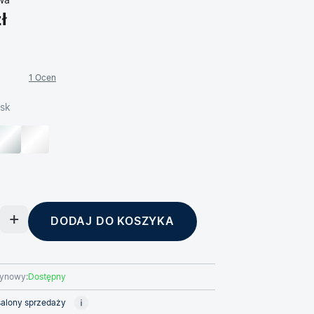
wa
ł
1 Ocen
ysk
DODAJ DO KOSZYKA
ynowy:
Dostępny
alony sprzedaży